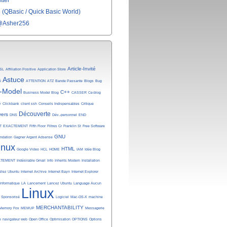
tter
(QBasic / Quick Basic World)
@Asher256
Article-Invité
SL
Affiliation Positive
Application Store
Astuce
é
ATTENTION
ATZ
Bande Passante
Blogs
Bug
-Model
C++
Business Model Blog
CASSER
Ce-blog
y
Clickbank
client ssh
Conseils Indispensables
Critique
Découverte
vers
DNS
Dév.-personnel
END
T
EXACTEMENT
Fifth Floor
Filtres Cr
Franklin St
Free Software
GNU
undation
Gagner Argent Adsense
inux
HTML
Google Video
HCL
HOME
IAM
Idée Blog
ATEMENT
Indésirable Gmail
Info
Inherits Modem
Installation
allez Ubuntu
Internet Archive
Internet Bayn
Internet Explorer
Informatique
LA
Lancement
Lancez Ubuntu
Language Aucun
Linux
n Sponsorisé
Logiciel
Mac-OS-X
machine
MERCHANTABILITY
Memory Fox
MEMUP
Messagerie
e
navigateur web
Open Office
Optimisation
OPTIONS
Options