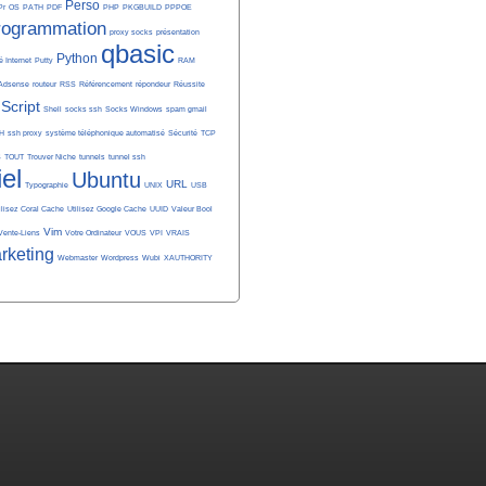
Perso
Pr
OS
PATH
PDF
PHP
PKGBUILD
PPPOE
rogrammation
proxy socks
présentation
qbasic
Python
é Internet
Putty
RAM
Adsense
routeur
RSS
Référencement
répondeur
Réussite
Script
Shell
socks ssh
Socks Windows
spam gmail
H
ssh proxy
système téléphonique automatisé
Sécurité
TCP
S
TOUT
Trouver Niche
tunnels
tunnel ssh
iel
Ubuntu
URL
Typographie
UNIX
USB
ilisez Coral Cache
Utilisez Google Cache
UUID
Valeur Bool
Vim
Vente-Liens
Votre Ordinateur
VOUS
VPI
VRAIS
rketing
Webmaster
Wordpress
Wubi
XAUTHORITY