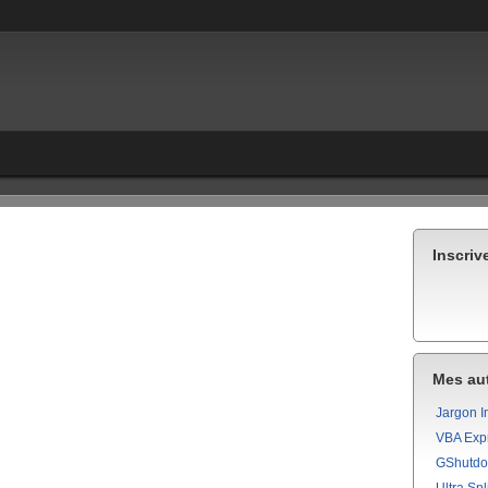
Inscriv
Mes aut
Jargon I
VBA Exp
GShutd