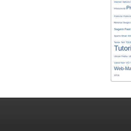
Internes
Options 
P
Productivité
Publicité
Publicit
Revenus Google 
Sagem Fast
Spams Gmail
SS
Temps
Test
TOU
Tutor
Utiliser Firefox
Ut
Valeur Num
VCI
Web-Ma
XFCE