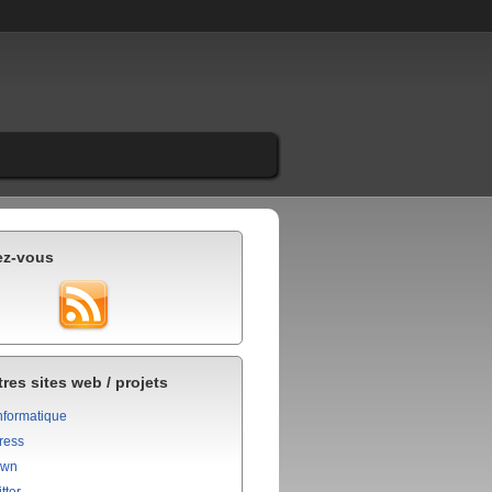
ez-vous
res sites web / projets
nformatique
ress
own