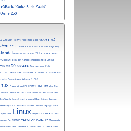
tter
(QBasic / Quick Basic World)
@Asher256
Article-Invité
SL
Affiliation Positive
Application Store
Astuce
é
ATTENTION
ATZ
Bande Passante
Blogs
Bug
-Model
C++
Business Model Blog
CASSER
Ce-blog
y
Clickbank
client ssh
Conseils Indispensables
Critique
Découverte
vers
DNS
Dév.-personnel
END
T
EXACTEMENT
Fifth Floor
Filtres Cr
Franklin St
Free Software
GNU
undation
Gagner Argent Adsense
inux
HTML
Google Video
HCL
HOME
IAM
Idée Blog
ATEMENT
Indésirable Gmail
Info
Inherits Modem
Installation
allez Ubuntu
Internet Archive
Internet Bayn
Internet Explorer
Informatique
LA
Lancement
Lancez Ubuntu
Language Aucun
Linux
n Sponsorisé
Logiciel
Mac-OS-X
machine
MERCHANTABILITY
Memory Fox
MEMUP
Messagerie
e
navigateur web
Open Office
Optimisation
OPTIONS
Options