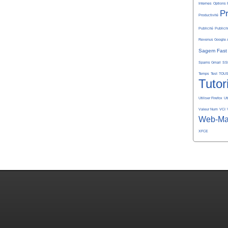
Internes
Options 
P
Productivité
Publicité
Publicit
Revenus Google 
Sagem Fast
Spams Gmail
SS
Temps
Test
TOU
Tutor
Utiliser Firefox
Ut
Valeur Num
VCI
Web-Ma
XFCE