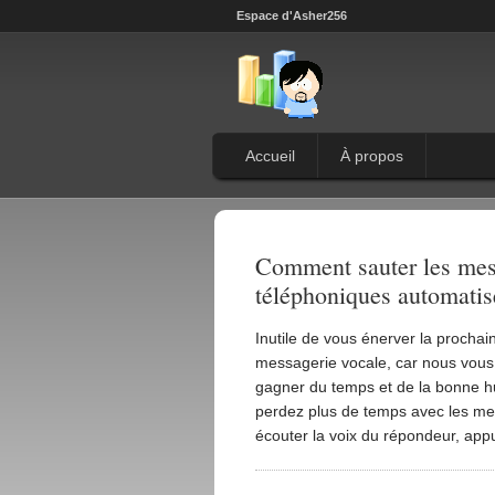
Espace d'Asher256
Accueil
À propos
Comment sauter les mess
téléphoniques automatis
Inutile de vous énerver la procha
messagerie vocale, car nous vous 
gagner du temps et de la bonne h
perdez plus de temps avec les m
écouter la voix du répondeur, app