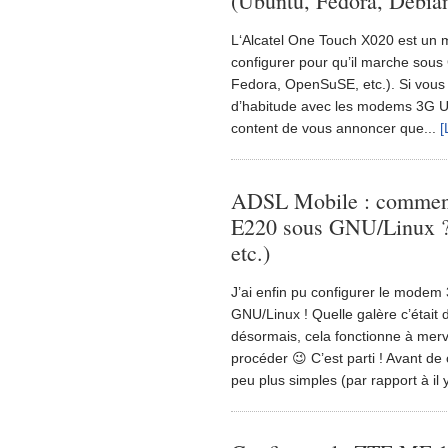
(Ubuntu, Fedora, Debia
L‘Alcatel One Touch X020 est un m
configurer pour qu’il marche sous
Fedora, OpenSuSE, etc.). Si vous
d’habitude avec les modems 3G US
content de vous annoncer que...
[
ADSL Mobile : comment
E220 sous GNU/Linux ?
etc.)
J’ai enfin pu configurer le mode
GNU/Linux ! Quelle galère c’était 
désormais, cela fonctionne à mer
procéder 😉 C’est parti ! Avant de
peu plus simples (par rapport à il 