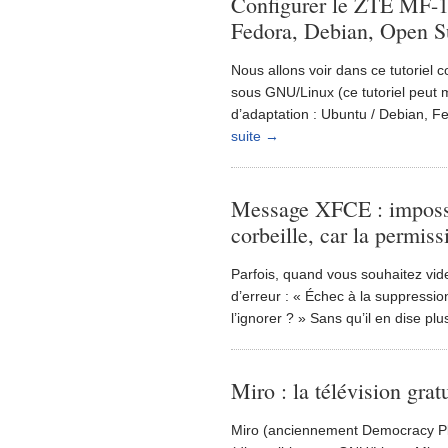
Configurer le ZTE MF-
Fedora, Debian, Open S
Nous allons voir dans ce tutorie
sous GNU/Linux (ce tutoriel peut 
d’adaptation : Ubuntu / Debian, F
suite →
Message XFCE : impossib
corbeille, car la permis
Parfois, quand vous souhaitez vid
d’erreur : « Échec à la suppressi
l’ignorer ? » Sans qu’il en dise plus
Miro : la télévision grat
Miro (anciennement Democracy Play