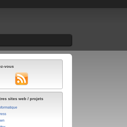
ez-vous
res sites web / projets
nformatique
ress
own