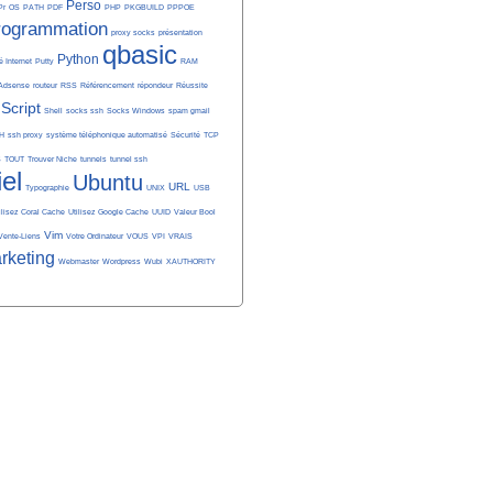
Perso
Pr
OS
PATH
PDF
PHP
PKGBUILD
PPPOE
rogrammation
proxy socks
présentation
qbasic
Python
é Internet
Putty
RAM
Adsense
routeur
RSS
Référencement
répondeur
Réussite
Script
Shell
socks ssh
Socks Windows
spam gmail
H
ssh proxy
système téléphonique automatisé
Sécurité
TCP
S
TOUT
Trouver Niche
tunnels
tunnel ssh
iel
Ubuntu
URL
Typographie
UNIX
USB
ilisez Coral Cache
Utilisez Google Cache
UUID
Valeur Bool
Vim
Vente-Liens
Votre Ordinateur
VOUS
VPI
VRAIS
rketing
Webmaster
Wordpress
Wubi
XAUTHORITY