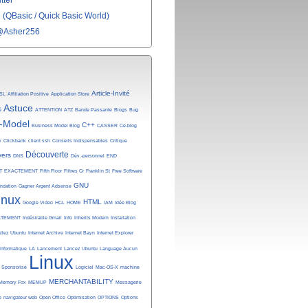
tter
(QBasic / Quick Basic World)
@Asher256
Article-Invité
SL
Affiliation Positive
Application Store
Astuce
é
ATTENTION
ATZ
Bande Passante
Blogs
Bug
-Model
C++
Business Model Blog
CASSER
Ce-blog
y
Clickbank
client ssh
Conseils Indispensables
Critique
Découverte
vers
DNS
Dév.-personnel
END
T
EXACTEMENT
Fifth Floor
Filtres Cr
Franklin St
Free Software
GNU
undation
Gagner Argent Adsense
inux
HTML
Google Video
HCL
HOME
IAM
Idée Blog
ATEMENT
Indésirable Gmail
Info
Inherits Modem
Installation
allez Ubuntu
Internet Archive
Internet Bayn
Internet Explorer
Informatique
LA
Lancement
Lancez Ubuntu
Language Aucun
Linux
n Sponsorisé
Logiciel
Mac-OS-X
machine
MERCHANTABILITY
Memory Fox
MEMUP
Messagerie
e
navigateur web
Open Office
Optimisation
OPTIONS
Options