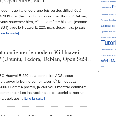
n, Open SuSE, etc.)
Internes
Options 
P
Productivité
odem que j’ai encore une fois eu des difficultés à
Publicité
Publicit
 GNU/Linux (les distributions comme Ubuntu / Debian,
Revenus Google 
 vous souvenez bien, c’était la même histoire (comme
Sagem Fast
B !) avec le Huawei E-220, mais désormais, je suis
Spams Gmail
SS
Lire la suite]
Temps
Test
TOU
Tutor
 configurer le modem 3G Huawei
Utiliser Firefox
Ut
Valeur Num
VCI
 (Ubuntu, Fedora, Debian, Open SuSE,
Web-Ma
XFCE
m 3G Huawei E-220 et la connexion ADSL sous
de trouver la bonne combinaison 🙂 En tout cas,
veille ! Comme promis, je vais vous montrer comment
 commencer Les instructions de ce tutoriel seront un
y a quelques...
[Lire la suite]