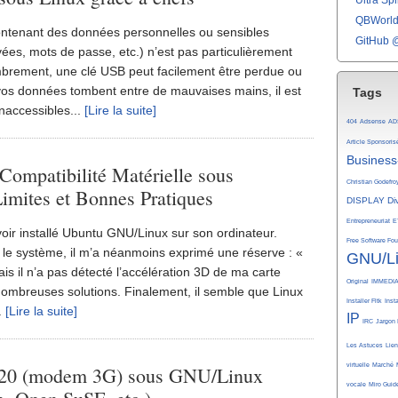
Ultra Spli
QBWorld 
ntenant des données personnelles ou sensibles
GitHub 
ivées, mots de passe, etc.) n’est pas particulièrement
mbrement, une clé USB peut facilement être perdue ou
 vos données tombent entre de mauvaises mains, il est
Tags
inaccessibles...
[Lire la suite]
404
Adsense
AD
Article Sponsoris
Business
Compatibilité Matérielle sous
Christian Godefro
imites et Bonnes Pratiques
DISPLAY
Di
Entrepreneuriat
E
ir installé Ubuntu GNU/Linux sur son ordinateur.
Free Software Fo
le système, il m’a néanmoins exprimé une réserve : «
GNU/L
is il n’a pas détecté l’accélération 3D de ma carte
Original
IMMEDI
 nombreuses solutions. Finalement, il semble que Linux
Installer Fltk
Inst
.
[Lire la suite]
IP
IRC
Jargon 
Les Astuces
Lie
virtuelle
Marché
X-020 (modem 3G) sous GNU/Linux
vocale
Miro Guid