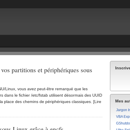
vos partitions et périphériques sous
Inscriv
NU/Linux, vous avez peut-être remarqué que les
s dans le fichier /etc/fstab utilisent désormais des UUID
Mes aut
à la place des chemins de périphériques classiques. [Lire
Jargon I
VBA Exp
GShutd
sous Linux grâce à encfs