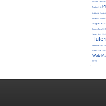
Internes
Options 
P
Productivité
Publicité
Publicit
Revenus Google 
Sagem Fast
Spams Gmail
SS
Temps
Test
TOU
Tutor
Utiliser Firefox
Ut
Valeur Num
VCI
Web-Ma
XFCE