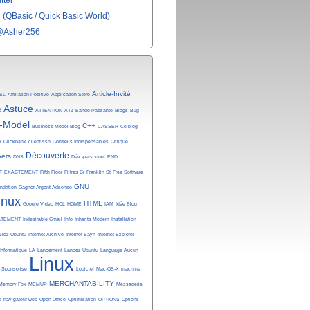
tter
(QBasic / Quick Basic World)
@Asher256
Article-Invité
SL
Affiliation Positive
Application Store
Astuce
é
ATTENTION
ATZ
Bande Passante
Blogs
Bug
-Model
C++
Business Model Blog
CASSER
Ce-blog
y
Clickbank
client ssh
Conseils Indispensables
Critique
Découverte
vers
DNS
Dév.-personnel
END
T
EXACTEMENT
Fifth Floor
Filtres Cr
Franklin St
Free Software
GNU
undation
Gagner Argent Adsense
inux
HTML
Google Video
HCL
HOME
IAM
Idée Blog
ATEMENT
Indésirable Gmail
Info
Inherits Modem
Installation
allez Ubuntu
Internet Archive
Internet Bayn
Internet Explorer
Informatique
LA
Lancement
Lancez Ubuntu
Language Aucun
Linux
n Sponsorisé
Logiciel
Mac-OS-X
machine
MERCHANTABILITY
Memory Fox
MEMUP
Messagerie
e
navigateur web
Open Office
Optimisation
OPTIONS
Options