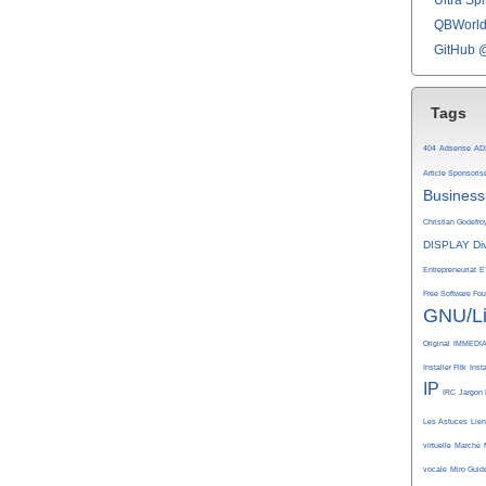
Ultra Spli
QBWorld 
GitHub 
Tags
404
Adsense
AD
Article Sponsoris
Business
Christian Godefro
DISPLAY
Di
Entrepreneuriat
E
Free Software Fo
GNU/L
Original
IMMEDI
Installer Fltk
Inst
IP
IRC
Jargon 
Les Astuces
Lie
virtuelle
Marché
vocale
Miro Guid