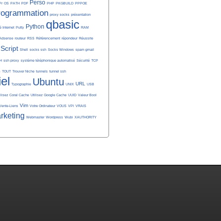
Perso
Pr
OS
PATH
PDF
PHP
PKGBUILD
PPPOE
rogrammation
proxy socks
présentation
qbasic
Python
é Internet
Putty
RAM
Adsense
routeur
RSS
Référencement
répondeur
Réussite
Script
Shell
socks ssh
Socks Windows
spam gmail
H
ssh proxy
système téléphonique automatisé
Sécurité
TCP
S
TOUT
Trouver Niche
tunnels
tunnel ssh
iel
Ubuntu
URL
Typographie
UNIX
USB
ilisez Coral Cache
Utilisez Google Cache
UUID
Valeur Bool
Vim
Vente-Liens
Votre Ordinateur
VOUS
VPI
VRAIS
rketing
Webmaster
Wordpress
Wubi
XAUTHORITY