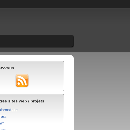
ez-vous
res sites web / projets
nformatique
ress
own