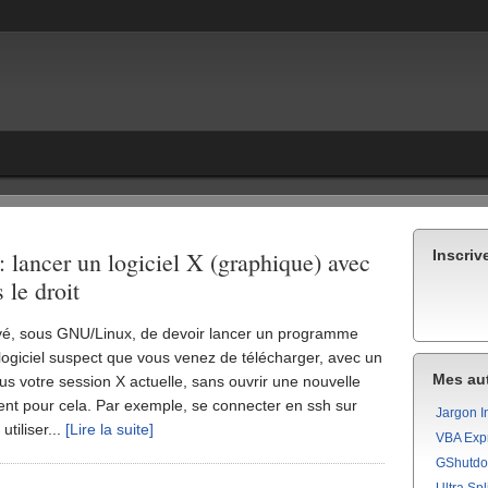
 lancer un logiciel X (graphique) avec
Inscriv
 le droit
rivé, sous GNU/Linux, de devoir lancer un programme
ogiciel suspect que vous venez de télécharger, avec un
Mes aut
sous votre session X actuelle, sans ouvrir une nouvelle
ent pour cela. Par exemple, se connecter en ssh sur
Jargon I
utiliser...
[Lire la suite]
VBA Exp
GShutd