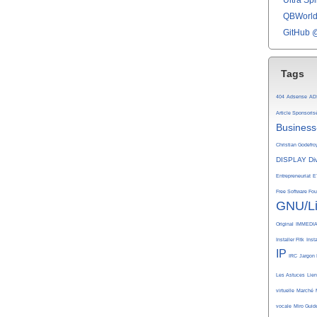
Ultra Spli
QBWorld 
GitHub 
Tags
404
Adsense
AD
Article Sponsoris
Business
Christian Godefro
DISPLAY
Di
Entrepreneuriat
E
Free Software Fo
GNU/L
Original
IMMEDI
Installer Fltk
Inst
IP
IRC
Jargon 
Les Astuces
Lie
virtuelle
Marché
vocale
Miro Guid