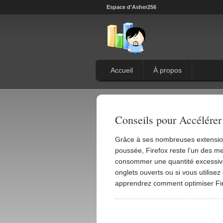
Espace d'Asher256
Accueil
À propos
Conseils pour Accélérer
Grâce à ses nombreuses extensions
poussée, Firefox reste l’un des mei
consommer une quantité excessiv
onglets ouverts ou si vous utilise
apprendrez comment optimiser Fir