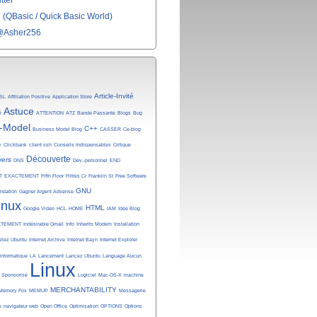
tter
(QBasic / Quick Basic World)
@Asher256
Article-Invité
SL
Affiliation Positive
Application Store
Astuce
é
ATTENTION
ATZ
Bande Passante
Blogs
Bug
-Model
C++
Business Model Blog
CASSER
Ce-blog
y
Clickbank
client ssh
Conseils Indispensables
Critique
Découverte
vers
DNS
Dév.-personnel
END
T
EXACTEMENT
Fifth Floor
Filtres Cr
Franklin St
Free Software
GNU
undation
Gagner Argent Adsense
inux
HTML
Google Video
HCL
HOME
IAM
Idée Blog
ATEMENT
Indésirable Gmail
Info
Inherits Modem
Installation
allez Ubuntu
Internet Archive
Internet Bayn
Internet Explorer
Informatique
LA
Lancement
Lancez Ubuntu
Language Aucun
Linux
n Sponsorisé
Logiciel
Mac-OS-X
machine
MERCHANTABILITY
Memory Fox
MEMUP
Messagerie
e
navigateur web
Open Office
Optimisation
OPTIONS
Options