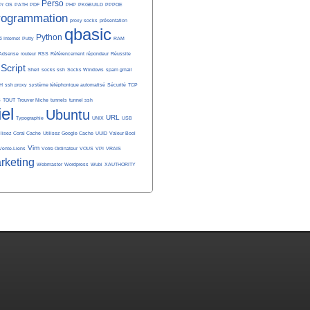
Perso
Pr
OS
PATH
PDF
PHP
PKGBUILD
PPPOE
rogrammation
proxy socks
présentation
qbasic
Python
é Internet
Putty
RAM
Adsense
routeur
RSS
Référencement
répondeur
Réussite
Script
Shell
socks ssh
Socks Windows
spam gmail
H
ssh proxy
système téléphonique automatisé
Sécurité
TCP
S
TOUT
Trouver Niche
tunnels
tunnel ssh
iel
Ubuntu
URL
Typographie
UNIX
USB
ilisez Coral Cache
Utilisez Google Cache
UUID
Valeur Bool
Vim
Vente-Liens
Votre Ordinateur
VOUS
VPI
VRAIS
rketing
Webmaster
Wordpress
Wubi
XAUTHORITY