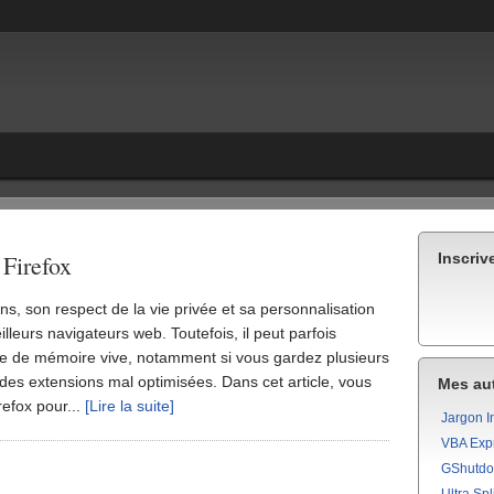
 Firefox
Inscriv
, son respect de la vie privée et sa personnalisation
lleurs navigateurs web. Toutefois, il peut parfois
e de mémoire vive, notamment si vous gardez plusieurs
z des extensions mal optimisées. Dans cet article, vous
Mes aut
efox pour...
[Lire la suite]
Jargon I
VBA Exp
GShutd