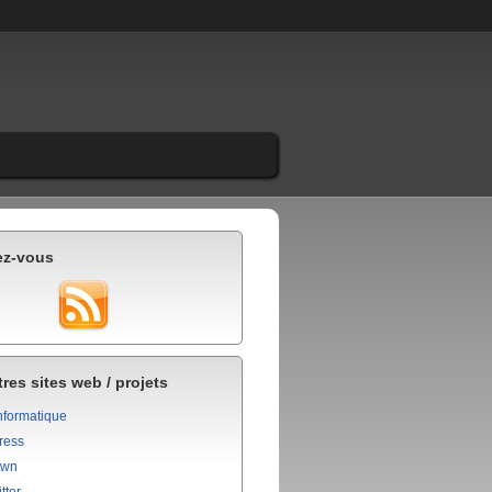
ez-vous
res sites web / projets
nformatique
ress
own