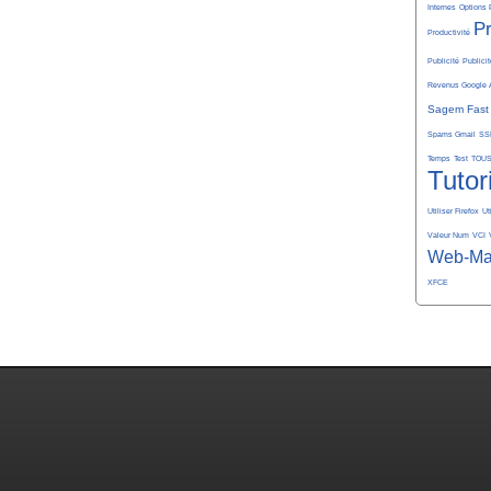
Internes
Options 
P
Productivité
Publicité
Publicit
Revenus Google 
Sagem Fast
Spams Gmail
SS
Temps
Test
TOU
Tutor
Utiliser Firefox
Ut
Valeur Num
VCI
Web-Ma
XFCE