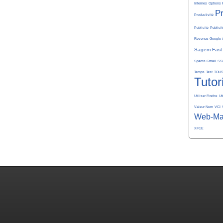
Internes
Options 
P
Productivité
Publicité
Publicit
Revenus Google 
Sagem Fast
Spams Gmail
SS
Temps
Test
TOU
Tutor
Utiliser Firefox
Ut
Valeur Num
VCI
Web-Ma
XFCE