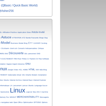
tter
(QBasic / Quick Basic World)
@Asher256
Article-Invité
SL
Affiliation Positive
Application Store
Astuce
é
ATTENTION
ATZ
Bande Passante
Blogs
Bug
-Model
C++
Business Model Blog
CASSER
Ce-blog
y
Clickbank
client ssh
Conseils Indispensables
Critique
Découverte
vers
DNS
Dév.-personnel
END
T
EXACTEMENT
Fifth Floor
Filtres Cr
Franklin St
Free Software
GNU
undation
Gagner Argent Adsense
inux
HTML
Google Video
HCL
HOME
IAM
Idée Blog
ATEMENT
Indésirable Gmail
Info
Inherits Modem
Installation
allez Ubuntu
Internet Archive
Internet Bayn
Internet Explorer
Informatique
LA
Lancement
Lancez Ubuntu
Language Aucun
Linux
n Sponsorisé
Logiciel
Mac-OS-X
machine
MERCHANTABILITY
Memory Fox
MEMUP
Messagerie
e
navigateur web
Open Office
Optimisation
OPTIONS
Options