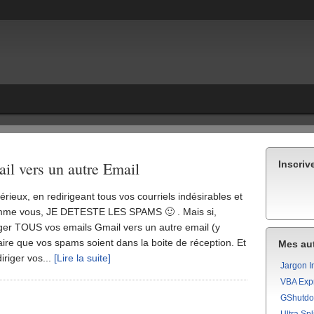
il vers un autre Email
Inscriv
érieux, en redirigeant tous vos courriels indésirables et
Comme vous, JE DETESTE LES SPAMS 🙂 . Mais si,
ger TOUS vos emails Gmail vers un autre email (y
ire que vos spams soient dans la boite de réception. Et
Mes aut
iriger vos...
[Lire la suite]
Jargon I
VBA Exp
GShutd