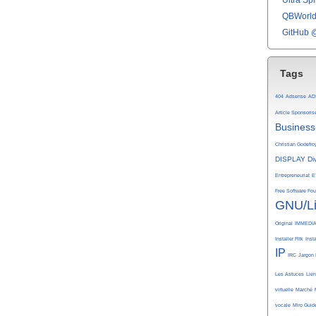
Ultra Spli
QBWorld 
GitHub 
Tags
404
Adsense
AD
Article Sponsoris
Business
Christian Godefro
DISPLAY
Di
Entrepreneuriat
E
Free Software Fo
GNU/L
Original
IMMEDI
Installer Fltk
Inst
IP
IRC
Jargon 
Les Astuces
Lie
virtuelle
Marché
vocale
Miro Guid