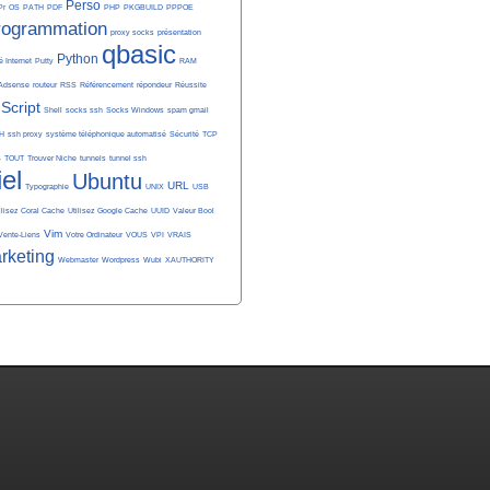
Perso
Pr
OS
PATH
PDF
PHP
PKGBUILD
PPPOE
rogrammation
proxy socks
présentation
qbasic
Python
é Internet
Putty
RAM
Adsense
routeur
RSS
Référencement
répondeur
Réussite
Script
Shell
socks ssh
Socks Windows
spam gmail
H
ssh proxy
système téléphonique automatisé
Sécurité
TCP
S
TOUT
Trouver Niche
tunnels
tunnel ssh
iel
Ubuntu
URL
Typographie
UNIX
USB
ilisez Coral Cache
Utilisez Google Cache
UUID
Valeur Bool
Vim
Vente-Liens
Votre Ordinateur
VOUS
VPI
VRAIS
rketing
Webmaster
Wordpress
Wubi
XAUTHORITY