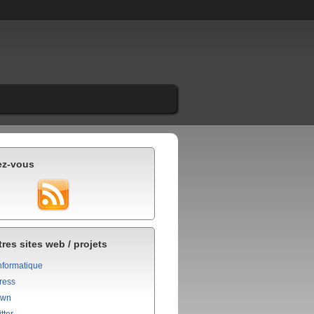
ez-vous
res sites web / projets
nformatique
ress
own