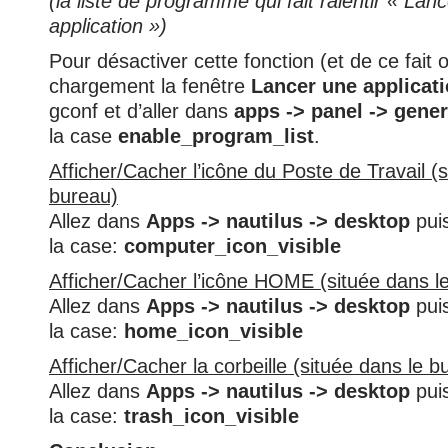
(la liste de programme qui fait ralentir « Lan
application »)
Pour désactiver cette fonction (et de ce fait o
chargement la fenêtre
Lancer une applicat
gconf et d’aller dans
apps -> panel -> gener
la case
enable_program_list
.
Afficher/Cacher l’icône du Poste de Travail (
bureau)
Allez dans
Apps -> nautilus -> desktop
pui
la case:
computer_icon_visible
Afficher/Cacher l’icône HOME (située dans l
Allez dans
Apps -> nautilus -> desktop
pui
la case:
home_icon_visible
Afficher/Cacher la corbeille (située dans le b
Allez dans
Apps -> nautilus -> desktop
pui
la case:
trash_icon_visible