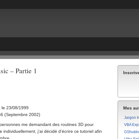
sic – Partie 1
Inscriv
le 23/08/1999
Mes aut
6 (Septembre 2002)
Jargon I
e personnes me demandant des routines 3D pour
VBA Exp
individuellement, j’ai décidé d’écrire ce tutoriel afin
GShutd
ombre.