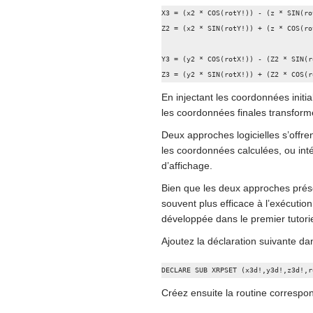
X3 = (x2 * COS(rotY!)) - (z * SIN(rot
Z2 = (x2 * SIN(rotY!)) + (z * COS(rot
Y3 = (y2 * COS(rotX!)) - (Z2 * SIN(ro
Z3 = (y2 * SIN(rotX!)) + (Z2 * COS(r
En injectant les coordonnées initi
les coordonnées finales transform
Deux approches logicielles s’offre
les coordonnées calculées, ou int
d’affichage.
Bien que les deux approches prés
souvent plus efficace à l’exécutio
développée dans le premier tutor
Ajoutez la déclaration suivante da
DECLARE SUB XRPSET (x3d!,y3d!,z3d!,r
Créez ensuite la routine correspo