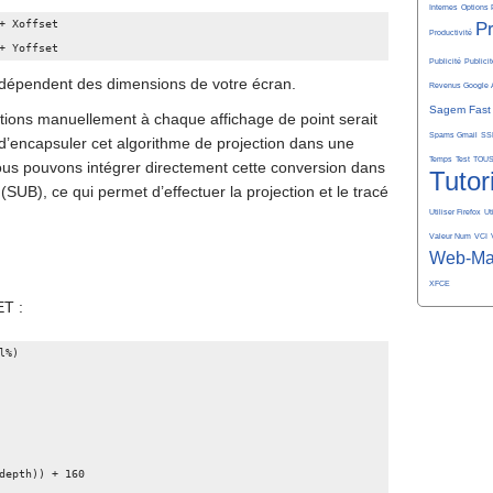
Internes
Options 
+ Xoffset

P
Productivité
+ Yoffset
Publicité
Publicit
 dépendent des dimensions de votre écran.
Revenus Google 
Sagem Fast
tions manuellement à chaque affichage de point serait
Spams Gmail
SS
 d’encapsuler cet algorithme de projection dans une
Temps
Test
TOU
nous pouvons intégrer directement cette conversion dans
Tutor
(SUB), ce qui permet d’effectuer la projection et le tracé
Utiliser Firefox
Ut
Valeur Num
VCI
Web-Ma
XFCE
ET :
%)
