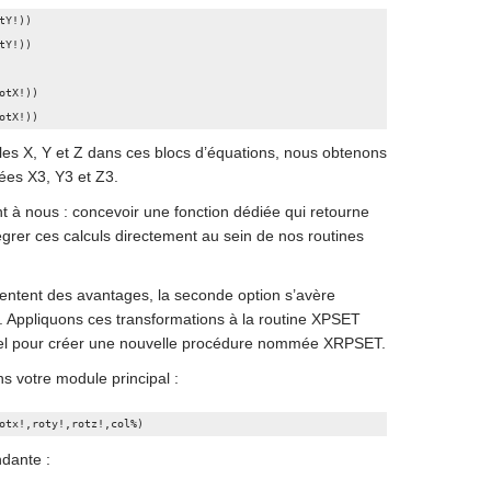
Y!))

Y!))

tX!))

otX!))
ales X, Y et Z dans ces blocs d’équations, nous obtenons
ées X3, Y3 et Z3.
nt à nous : concevoir une fonction dédiée qui retourne
égrer ces calculs directement au sein de nos routines
entent des avantages, la seconde option s’avère
n. Appliquons ces transformations à la routine XPSET
iel pour créer une nouvelle procédure nommée XRPSET.
ns votre module principal :
otx!,roty!,rotz!,col%)
ndante :