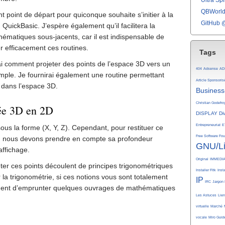
Ultra Spli
QBWorld 
 point de départ pour quiconque souhaite s’initier à la
GitHub 
QuickBasic. J’espère également qu’il facilitera la
matiques sous-jacents, car il est indispensable de
er efficacement ces routines.
Tags
rai comment projeter des points de l’espace 3D vers un
404
Adsense
AD
imple. Je fournirai également une routine permettant
Article Sponsoris
s dans l’espace 3D.
Business
Christian Godefro
ée 3D en 2D
DISPLAY
Di
Entrepreneuriat
E
s la forme (X, Y, Z). Cependant, pour restituer ce
Free Software Fo
l, nous devons prendre en compte sa profondeur
GNU/L
affichage.
Original
IMMEDI
ter ces points découlent de principes trigonométriques
Installer Fltk
Inst
 la trigonométrie, si ces notions vous sont totalement
IP
IRC
Jargon 
ement d’emprunter quelques ouvrages de mathématiques
Les Astuces
Lie
virtuelle
Marché
vocale
Miro Guid