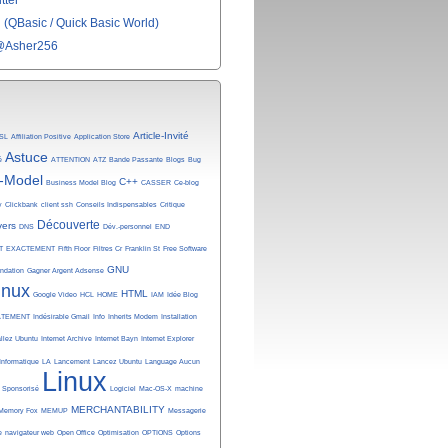
tter
(QBasic / Quick Basic World)
@Asher256
Article-Invité
SL
Affiliation Positive
Application Store
Astuce
é
ATTENTION
ATZ
Bande Passante
Blogs
Bug
-Model
C++
Business Model Blog
CASSER
Ce-blog
y
Clickbank
client ssh
Conseils Indispensables
Critique
Découverte
vers
DNS
Dév.-personnel
END
T
EXACTEMENT
Fifth Floor
Filtres Cr
Franklin St
Free Software
GNU
undation
Gagner Argent Adsense
inux
HTML
Google Video
HCL
HOME
IAM
Idée Blog
ATEMENT
Indésirable Gmail
Info
Inherits Modem
Installation
allez Ubuntu
Internet Archive
Internet Bayn
Internet Explorer
Informatique
LA
Lancement
Lancez Ubuntu
Language Aucun
Linux
n Sponsorisé
Logiciel
Mac-OS-X
machine
MERCHANTABILITY
Memory Fox
MEMUP
Messagerie
e
navigateur web
Open Office
Optimisation
OPTIONS
Options