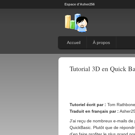
Espace d'Asher256
Accueil
À propos
Tutorial 3D en Quick Ba
Tutoriel écrit par :
Tom Rathbone 
Traduit en français par :
Asher25
J’ai reçu de nombreux e-mails d
QuickBasic. Plutôt que de répondre 
d’en faire profiter le plus grand n