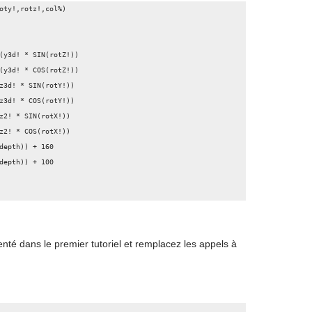
oty!,rotz!,col%)

té dans le premier tutoriel et remplacez les appels à