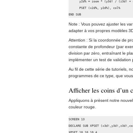
      y2d% = zoom * (y3d! / (z3d! + depth)) + 100

      PSET (x2d%, y2d%), col%

END SUB
Note : Vous pouvez ajuster les var
adapter à vos propres modèles 3
Attention : Si la coordonnée de pro
constante de profondeur (par exe
division par zéro, entraînant le 
implémenter un test de validation
Au fil de cette série de tutoriels,
programmes de ce type, que vous 
Afficher les coins d’un 
Appliquons à présent notre nouvel
couleur rouge.
SCREEN 13

DECLARE SUB XPSET (x3d!,y3d!,z3d!,col
XPSET 10,10,10,4
