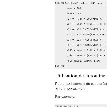
SUB XRPSET (x3d!, y3d!, z3d!,rotx!,r
        zoom = 200

	depth = 40

	x2! = (x3d! * COS(rotZ!)) - (y3d! * SIN(rotZ!))

	y2! = (x3d! * SIN(rotZ!)) + (y3d! * COS(rotZ!))

	x3! = (x2! * COS(rotY!)) - (z3d! * SIN(rotY!))

	z2! = (x2! * SIN(rotY!)) + (z3d! * COS(rotY!))

	y3! = (y2! * COS(rotX!)) - (z2! * SIN(rotX!))

	z3! = (y2! * SIN(rotX!)) + (z2! * COS(rotX!))

	x2d% = zoom * (x3! / (z3! + depth)) + 160

        y2d% = zoom * (y3! / (z3! + depth)) + 100

        PSET (x2d%, y2d%), col%

END SUB
Utilisation de la routine
Reprenez l’exemple du cube présen
XPSET par XRPSET.
Par exemple: