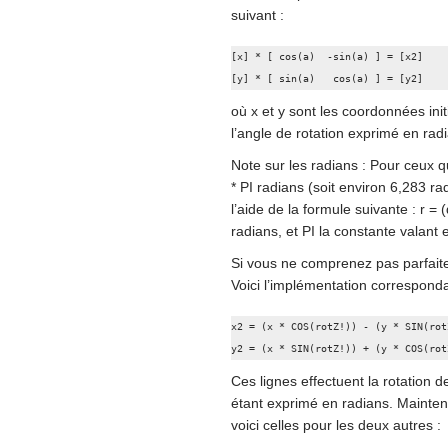
suivant :
[x] * [ cos(a)  -sin(a) ] = [x2]

[y] * [ sin(a)   cos(a) ] = [y2]
où x et y sont les coordonnées init
l’angle de rotation exprimé en rad
Note sur les radians : Pour ceux q
* PI radians (soit environ 6,283 r
l’aide de la formule suivante : r = 
radians, et PI la constante valant 
Si vous ne comprenez pas parfait
Voici l’implémentation correspond
x2 = (x * COS(rotZ!)) - (y * SIN(rotZ
y2 = (x * SIN(rotZ!)) + (y * COS(rot
Ces lignes effectuent la rotation d
étant exprimé en radians. Mainten
voici celles pour les deux autres :