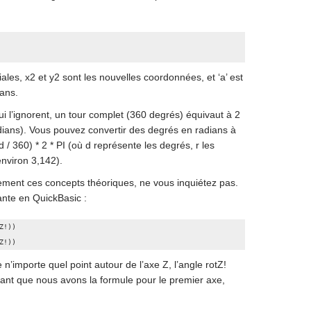
iales, x2 et y2 sont les nouvelles coordonnées, et ‘a’ est
ians.
ui l’ignorent, un tour complet (360 degrés) équivaut à 2
adians). Vous pouvez convertir des degrés en radians à
(d / 360) * 2 * PI (où d représente les degrés, r les
environ 3,142).
ement ces concepts théoriques, ne vous inquiétez pas.
ante en QuickBasic :
!))

Z!))
e n’importe quel point autour de l’axe Z, l’angle rotZ!
ant que nous avons la formule pour le premier axe,