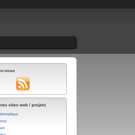
ez-vous
res sites web / projets
nformatique
ress
own