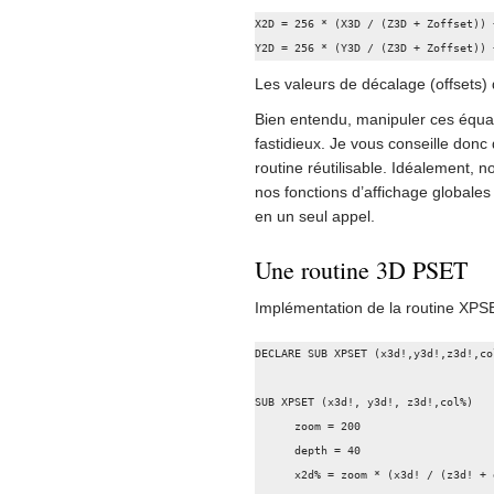
X2D = 256 * (X3D / (Z3D + Zoffset)) 
Y2D = 256 * (Y3D / (Z3D + Zoffset)) 
Les valeurs de décalage (offsets)
Bien entendu, manipuler ces équa
fastidieux. Je vous conseille donc
routine réutilisable. Idéalement, 
nos fonctions d’affichage globales 
en un seul appel.
Une routine 3D PSET
Implémentation de la routine XPS
DECLARE SUB XPSET (x3d!,y3d!,z3d!,col
SUB XPSET (x3d!, y3d!, z3d!,col%)

      zoom = 200

      depth = 40

      x2d% = zoom * (x3d! / (z3d! + depth)) + 160
