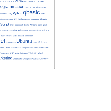
Perso
Pr
OS
PATH
PDF
PHP
PKGBUILD
PPPOE
rogrammation
proxy socks
présentation
qbasic
Python
é Internet
Putty
RAM
Adsense
routeur
RSS
Référencement
répondeur
Réussite
Script
Shell
socks ssh
Socks Windows
spam gmail
H
ssh proxy
système téléphonique automatisé
Sécurité
TCP
S
TOUT
Trouver Niche
tunnels
tunnel ssh
iel
Ubuntu
URL
Typographie
UNIX
USB
ilisez Coral Cache
Utilisez Google Cache
UUID
Valeur Bool
Vim
Vente-Liens
Votre Ordinateur
VOUS
VPI
VRAIS
rketing
Webmaster
Wordpress
Wubi
XAUTHORITY