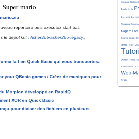
Internes
Options 
c Super mario
P
Productivité
mario.zip
Publicité
Publicit
Revenus Google 
veau répertoire puis exécutez start.bat.
Sagem Fast
s le dépôt Git :
Asher256/asher256-legacy
.)
Spams Gmail
SS
Temps
Test
TOU
Tutor
Utiliser Firefox
Ut
forme fait en Quick Basic qui vous transportera
Valeur Num
VCI
Web-Ma
or your QBasic games / Créez de musiques pour
XFCE
u du Morpion développé en RapidQ
rement XOR en Quick Basic
conçu pour diviser des fichiers en plusieurs