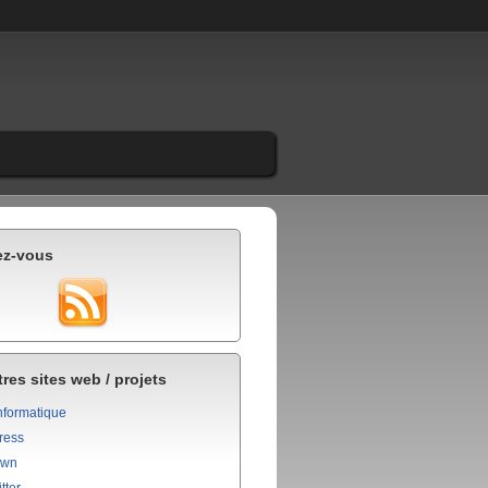
ez-vous
res sites web / projets
nformatique
ress
own