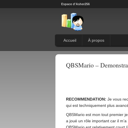
Espace d'Asher256
Accueil
À propos
QBSMario – Demonstrati
RECOMMENDATION:
Je vous re
qui est techniquement plus avan
QBSMario est mon tout premier je
a joué un rôle important car il m
QBSMario est relativement court (i