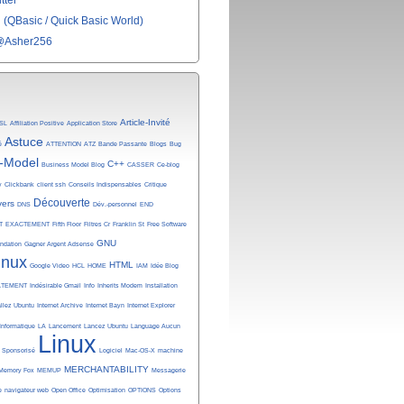
tter
(QBasic / Quick Basic World)
@Asher256
Article-Invité
SL
Affiliation Positive
Application Store
Astuce
é
ATTENTION
ATZ
Bande Passante
Blogs
Bug
-Model
C++
Business Model Blog
CASSER
Ce-blog
y
Clickbank
client ssh
Conseils Indispensables
Critique
Découverte
vers
DNS
Dév.-personnel
END
T
EXACTEMENT
Fifth Floor
Filtres Cr
Franklin St
Free Software
GNU
undation
Gagner Argent Adsense
inux
HTML
Google Video
HCL
HOME
IAM
Idée Blog
ATEMENT
Indésirable Gmail
Info
Inherits Modem
Installation
allez Ubuntu
Internet Archive
Internet Bayn
Internet Explorer
Informatique
LA
Lancement
Lancez Ubuntu
Language Aucun
Linux
n Sponsorisé
Logiciel
Mac-OS-X
machine
MERCHANTABILITY
Memory Fox
MEMUP
Messagerie
e
navigateur web
Open Office
Optimisation
OPTIONS
Options