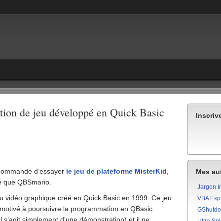
on de jeu développé en Quick Basic
Inscriv
commande d’essayer
le jeu de plateforme MisterKid
,
Mes aut
cé que QBSmario.
Jargon I
u vidéo graphique créé en Quick Basic en 1999. Ce jeu
VBA Exp
’a motivé à poursuivre la programmation en QBasic.
GShutd
l s’agit simplement d’une démonstration) et il ne