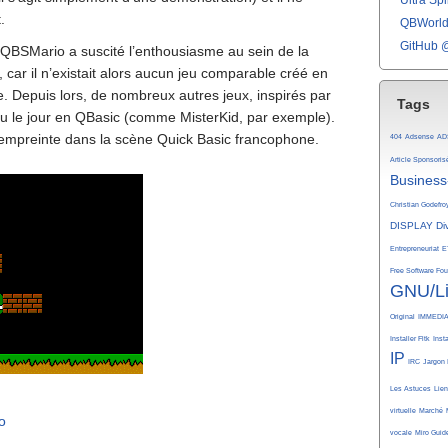
Ultra Spli
.
QBWorld 
GitHub 
, QBSMario a suscité l’enthousiasme au sein de la
r il n’existait alors aucun jeu comparable créé en
 Depuis lors, de nombreux autres jeux, inspirés par
Tags
u le jour en QBasic (comme MisterKid, par exemple).
 empreinte dans la scène Quick Basic francophone.
404
Adsense
AD
Article Sponsoris
Business
Christian Godefro
DISPLAY
Di
Entrepreneuriat
E
Free Software Fo
GNU/L
Original
IMMEDI
Installer Fltk
Inst
IP
IRC
Jargon 
Les Astuces
Lie
virtuelle
Marché
o
vocale
Miro Guid