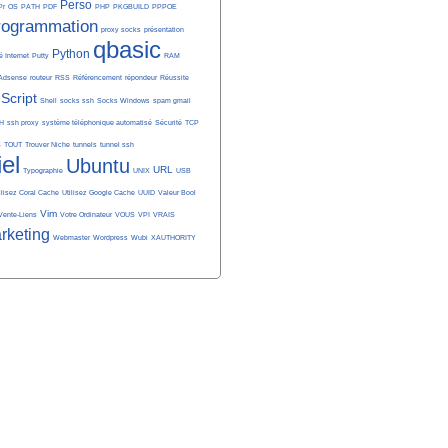
Perso
Pr
OS
PATH
PDF
PHP
PKGBUILD
PPPOE
rogrammation
proxy socks
présentation
qbasic
Python
é Internet
Putty
RAM
Adsense
routeur
RSS
Référencement
répondeur
Réussite
Script
Shell
socks ssh
Socks Windows
spam gmail
H
ssh proxy
système téléphonique automatisé
Sécurité
TCP
S
TOUT
Trouver Niche
tunnels
tunnel ssh
iel
Ubuntu
URL
Typographie
UNIX
USB
ilisez Coral Cache
Utilisez Google Cache
UUID
Valeur Bool
Vim
Vente-Liens
Votre Ordinateur
VOUS
VPI
VRAIS
rketing
Webmaster
Wordpress
Wubi
XAUTHORITY