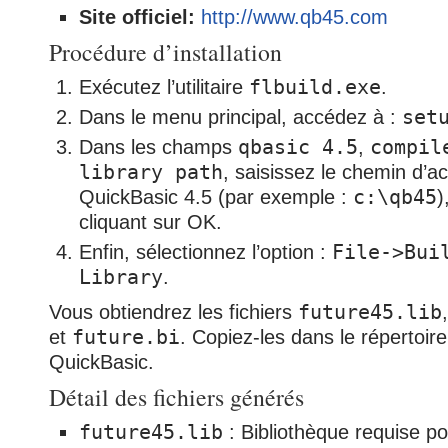
Site officiel:
http://www.qb45.com
Procédure d’installation
Exécutez l’utilitaire
flbuild.exe
.
Dans le menu principal, accédez à :
set
Dans les champs
qbasic 4.5
,
compil
library path
, saisissez le chemin d’a
QuickBasic 4.5 (par exemple :
c:\qb45
)
cliquant sur OK.
Enfin, sélectionnez l’option :
File->Bui
Library
.
Vous obtiendrez les fichiers
future45.lib
et
future.bi
. Copiez-les dans le répertoir
QuickBasic.
Détail des fichiers générés
future45.lib
: Bibliothèque requise p