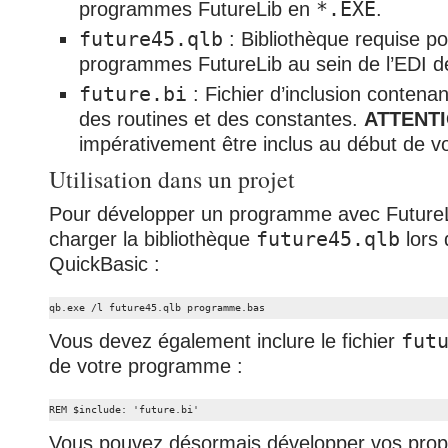
programmes FutureLib en
*.EXE
.
future45.qlb
: Bibliothèque requise po
programmes FutureLib au sein de l’EDI d
future.bi
: Fichier d’inclusion contenan
des routines et des constantes.
ATTENTI
impérativement être inclus au début de v
Utilisation dans un projet
Pour développer un programme avec FutureL
charger la bibliothèque
future45.qlb
lors 
QuickBasic :
qb.exe /l future45.qlb programme.bas
Vous devez également inclure le fichier
fut
de votre programme :
REM $include: 'future.bi'
Vous pouvez désormais développer vos propr