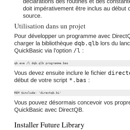
déclarations des routines et des constan
doit impérativement être inclus au début 
source.
Utilisation dans un projet
Pour développer un programme avec Direct
charger la bibliothèque
dqb.qlb
lors du lan
QuickBasic via l’option
/l
:
qb.exe /l dqb.qlb programme.bas
Vous devez ensuite inclure le fichier
direct
début de votre script
*.bas
:
REM $include: 'directqb.bi'
Vous pouvez désormais concevoir vos propre
QuickBasic avec DirectQB.
Installer Future Library