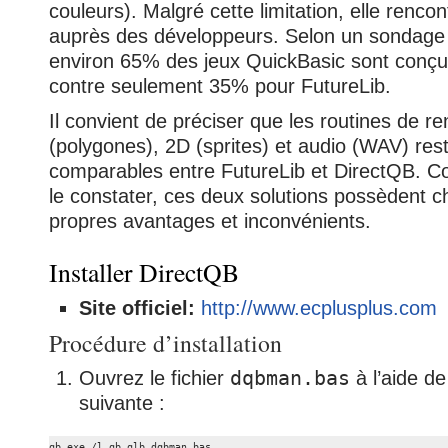
couleurs). Malgré cette limitation, elle renco
auprès des développeurs. Selon un sondage 
environ 65% des jeux QuickBasic sont conçu
contre seulement 35% pour FutureLib.
Il convient de préciser que les routines de r
(polygones), 2D (sprites) et audio (WAV) reste
comparables entre FutureLib et DirectQB.
le constater, ces deux solutions possèdent c
propres avantages et inconvénients.
Installer DirectQB
Site officiel:
http://www.ecplusplus.com
Procédure d’installation
Ouvrez le fichier
dqbman.bas
à l’aide d
suivante :
qb.exe /l qb.qlb dqbman.bas