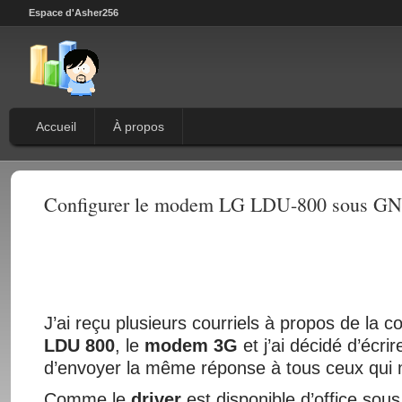
Espace d'Asher256
Accueil
À propos
Configurer le modem LG LDU-800 sous G
J’ai reçu plusieurs courriels à propos de la c
LDU 800
, le
modem 3G
et j’ai décidé d’écrir
d’envoyer la même réponse à tous ceux qui m
Comme le
driver
est disponible d’office sou