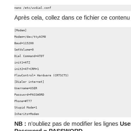
nano /etc/wvdial.conf
Après cela, collez dans ce fichier ce contenu 
[Modem]

Modem=/dev/ttyACM0

Baud=115200

SetVolume=0

Dial Command=ATDT

init1=ATZ

init2=AT+CRM=1

FlowControl= Hardware (CRTSCTS)

[Dialer internet]

Username=USER

Password=PASSWORD

Phone=#777

Stupid Mode=1

Inherits=Modem
NB :
n’oubliez pas de modifier les lignes
Use