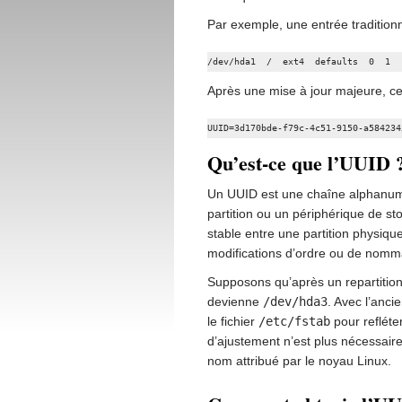
Par exemple, une entrée traditionn
/dev/hda1  /  ext4  defaults  0  1
Après une mise à jour majeure, cet
UUID=3d170bde-f79c-4c51-9150-a584234
Qu’est-ce que l’UUID 
Un UUID est une chaîne alphanumé
partition ou un périphérique de 
stable entre une partition physi
modifications d’ordre ou de nom
Supposons qu’après un repartition
devienne
/dev/hda3
. Avec l’anci
le fichier
/etc/fstab
pour refléte
d’ajustement n’est plus nécessaire
nom attribué par le noyau Linux.