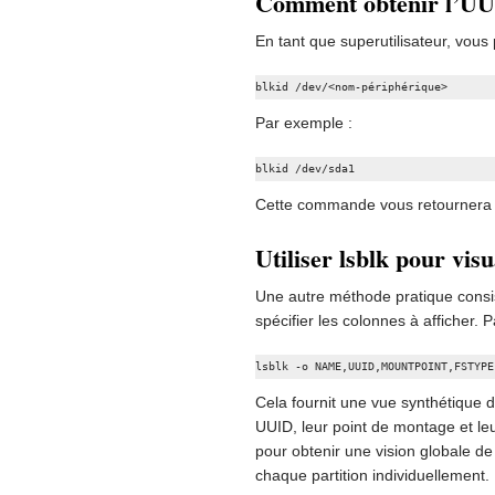
Comment obtenir l’UU
En tant que superutilisateur, vou
blkid /dev/<nom-périphérique>
Par exemple :
blkid /dev/sda1
Cette commande vous retournera l’
Utiliser lsblk pour vis
Une autre méthode pratique consi
spécifier les colonnes à afficher. 
lsblk -o NAME,UUID,MOUNTPOINT,FSTYPE
Cela fournit une vue synthétique 
UUID, leur point de montage et leu
pour obtenir une vision globale de
chaque partition individuellement.