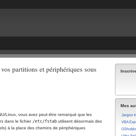
vos partitions et périphériques sous
Inscriv
Mes aut
NU/Linux, vous avez peut-être remarqué que les
Jargon I
s dans le fichier
/etc/fstab
utilisent désormais des
VBA Exp
sels) à la place des chemins de périphériques
GShutd