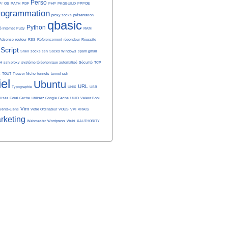
Perso
Pr
OS
PATH
PDF
PHP
PKGBUILD
PPPOE
rogrammation
proxy socks
présentation
qbasic
Python
é Internet
Putty
RAM
Adsense
routeur
RSS
Référencement
répondeur
Réussite
Script
Shell
socks ssh
Socks Windows
spam gmail
H
ssh proxy
système téléphonique automatisé
Sécurité
TCP
S
TOUT
Trouver Niche
tunnels
tunnel ssh
iel
Ubuntu
URL
Typographie
UNIX
USB
ilisez Coral Cache
Utilisez Google Cache
UUID
Valeur Bool
Vim
Vente-Liens
Votre Ordinateur
VOUS
VPI
VRAIS
rketing
Webmaster
Wordpress
Wubi
XAUTHORITY