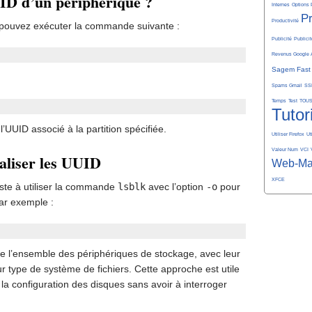
ID d’un périphérique ?
Internes
Options 
P
Productivité
s pouvez exécuter la commande suivante :
Publicité
Publicit
Revenus Google 
Sagem Fast
Spams Gmail
SS
Temps
Test
TOU
Tutor
UUID associé à la partition spécifiée.
Utiliser Firefox
Ut
Valeur Num
VCI
ualiser les UUID
Web-Ma
XFCE
ste à utiliser la commande
lsblk
avec l’option
-o
pour
Par exemple :
de l’ensemble des périphériques de stockage, avec leur
r type de système de fichiers. Cette approche est utile
 la configuration des disques sans avoir à interroger