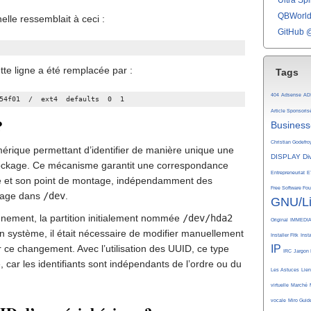
Ultra Spli
QBWorld 
elle ressemblait à ceci :
GitHub 
te ligne a été remplacée par :
Tags
404
Adsense
AD
54f01  /  ext4  defaults  0  1
Article Sponsoris
?
Business
Christian Godefro
rique permettant d’identifier de manière unique une
DISPLAY
Di
stockage. Ce mécanisme garantit une correspondance
Entrepreneuriat
E
que et son point de montage, indépendamment des
Free Software Fo
mage dans
/dev
.
GNU/L
nement, la partition initialement nommée
/dev/hda2
Original
IMMEDI
en système, il était nécessaire de modifier manuellement
Installer Fltk
Inst
r ce changement. Avec l’utilisation des UUID, ce type
IP
IRC
Jargon 
, car les identifiants sont indépendants de l’ordre ou du
Les Astuces
Lie
virtuelle
Marché
vocale
Miro Guid