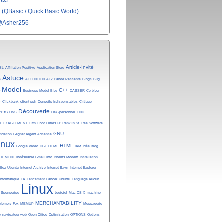
tter
(QBasic / Quick Basic World)
@Asher256
Article-Invité
SL
Affiliation Positive
Application Store
Astuce
é
ATTENTION
ATZ
Bande Passante
Blogs
Bug
-Model
C++
Business Model Blog
CASSER
Ce-blog
y
Clickbank
client ssh
Conseils Indispensables
Critique
Découverte
vers
DNS
Dév.-personnel
END
T
EXACTEMENT
Fifth Floor
Filtres Cr
Franklin St
Free Software
GNU
undation
Gagner Argent Adsense
inux
HTML
Google Video
HCL
HOME
IAM
Idée Blog
ATEMENT
Indésirable Gmail
Info
Inherits Modem
Installation
allez Ubuntu
Internet Archive
Internet Bayn
Internet Explorer
Informatique
LA
Lancement
Lancez Ubuntu
Language Aucun
Linux
n Sponsorisé
Logiciel
Mac-OS-X
machine
MERCHANTABILITY
Memory Fox
MEMUP
Messagerie
e
navigateur web
Open Office
Optimisation
OPTIONS
Options