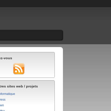
ez-vous
res sites web / projets
nformatique
ress
own