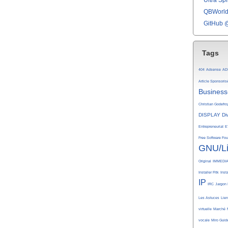
Ultra Spli
QBWorld 
GitHub 
Tags
404
Adsense
AD
Article Sponsoris
Business
Christian Godefro
DISPLAY
Di
Entrepreneuriat
E
Free Software Fo
GNU/L
Original
IMMEDI
Installer Fltk
Inst
IP
IRC
Jargon 
Les Astuces
Lie
virtuelle
Marché
vocale
Miro Guid