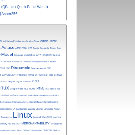
tter
(QBasic / Quick Basic World)
@Asher256
Article-Invité
SL
Affiliation Positive
Application Store
Astuce
é
ATTENTION
ATZ
Bande Passante
Blogs
Bug
-Model
C++
Business Model Blog
CASSER
Ce-blog
y
Clickbank
client ssh
Conseils Indispensables
Critique
Découverte
vers
DNS
Dév.-personnel
END
T
EXACTEMENT
Fifth Floor
Filtres Cr
Franklin St
Free Software
GNU
undation
Gagner Argent Adsense
inux
HTML
Google Video
HCL
HOME
IAM
Idée Blog
ATEMENT
Indésirable Gmail
Info
Inherits Modem
Installation
allez Ubuntu
Internet Archive
Internet Bayn
Internet Explorer
Informatique
LA
Lancement
Lancez Ubuntu
Language Aucun
Linux
n Sponsorisé
Logiciel
Mac-OS-X
machine
MERCHANTABILITY
Memory Fox
MEMUP
Messagerie
e
navigateur web
Open Office
Optimisation
OPTIONS
Options