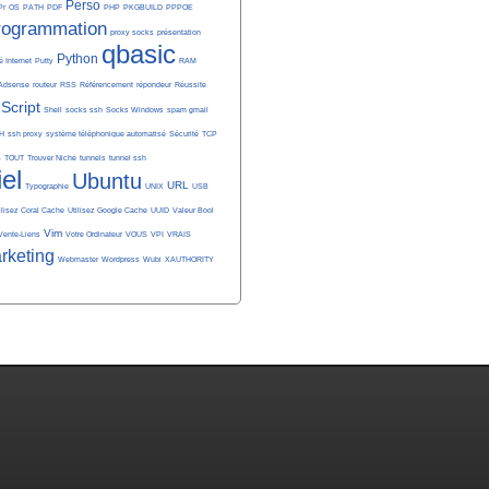
Perso
Pr
OS
PATH
PDF
PHP
PKGBUILD
PPPOE
rogrammation
proxy socks
présentation
qbasic
Python
é Internet
Putty
RAM
Adsense
routeur
RSS
Référencement
répondeur
Réussite
Script
Shell
socks ssh
Socks Windows
spam gmail
H
ssh proxy
système téléphonique automatisé
Sécurité
TCP
S
TOUT
Trouver Niche
tunnels
tunnel ssh
iel
Ubuntu
URL
Typographie
UNIX
USB
ilisez Coral Cache
Utilisez Google Cache
UUID
Valeur Bool
Vim
Vente-Liens
Votre Ordinateur
VOUS
VPI
VRAIS
rketing
Webmaster
Wordpress
Wubi
XAUTHORITY