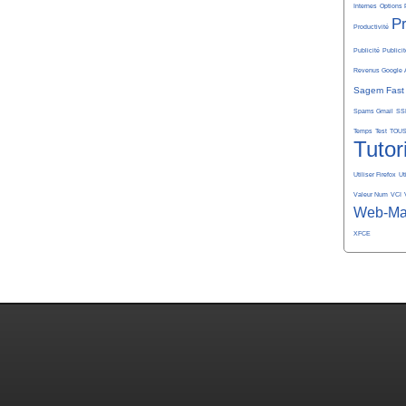
Internes
Options 
P
Productivité
Publicité
Publicit
Revenus Google 
Sagem Fast
Spams Gmail
SS
Temps
Test
TOU
Tutor
Utiliser Firefox
Ut
Valeur Num
VCI
Web-Ma
XFCE