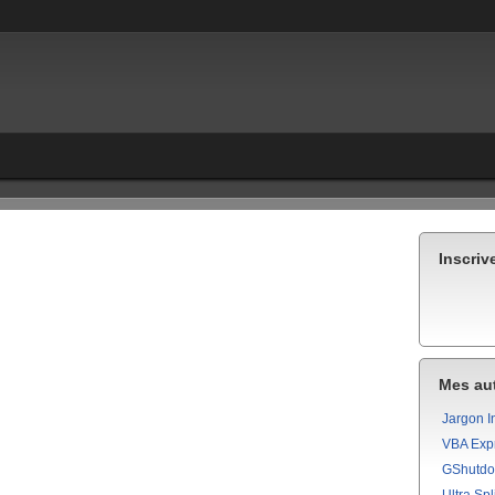
Inscriv
Mes aut
Jargon I
VBA Exp
GShutd