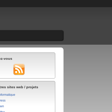
ez-vous
res sites web / projets
nformatique
ress
own