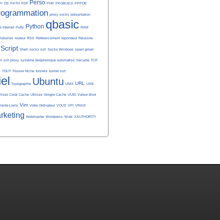
Perso
Pr
OS
PATH
PDF
PHP
PKGBUILD
PPPOE
rogrammation
proxy socks
présentation
qbasic
Python
é Internet
Putty
RAM
Adsense
routeur
RSS
Référencement
répondeur
Réussite
Script
Shell
socks ssh
Socks Windows
spam gmail
H
ssh proxy
système téléphonique automatisé
Sécurité
TCP
S
TOUT
Trouver Niche
tunnels
tunnel ssh
iel
Ubuntu
URL
Typographie
UNIX
USB
ilisez Coral Cache
Utilisez Google Cache
UUID
Valeur Bool
Vim
Vente-Liens
Votre Ordinateur
VOUS
VPI
VRAIS
rketing
Webmaster
Wordpress
Wubi
XAUTHORITY