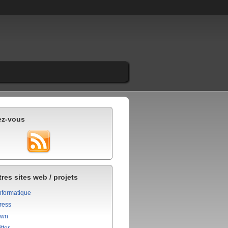
ez-vous
res sites web / projets
nformatique
ress
own