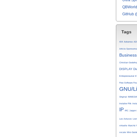
Ultra Spli
QBWorld 
GitHub 
Tags
404
Adsense
AD
Article Sponsoris
Business
Christian Godefro
DISPLAY
Di
Entrepreneuriat
E
Free Software Fo
GNU/L
Original
IMMEDI
Installer Fltk
Inst
IP
IRC
Jargon 
Les Astuces
Lie
virtuelle
Marché
vocale
Miro Guid