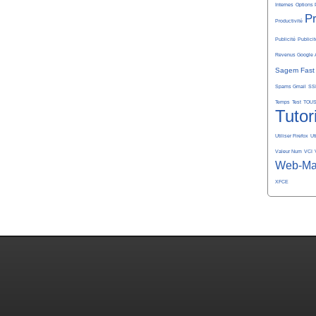
Internes
Options 
P
Productivité
Publicité
Publicit
Revenus Google 
Sagem Fast
Spams Gmail
SS
Temps
Test
TOU
Tutor
Utiliser Firefox
Ut
Valeur Num
VCI
Web-Ma
XFCE