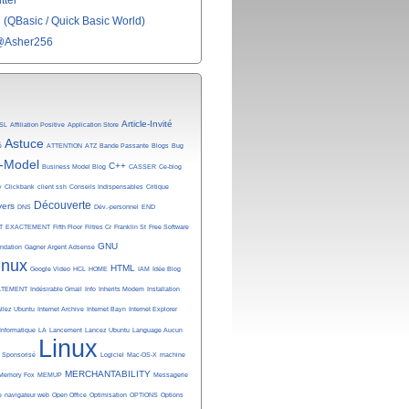
tter
(QBasic / Quick Basic World)
@Asher256
Article-Invité
SL
Affiliation Positive
Application Store
Astuce
é
ATTENTION
ATZ
Bande Passante
Blogs
Bug
-Model
C++
Business Model Blog
CASSER
Ce-blog
y
Clickbank
client ssh
Conseils Indispensables
Critique
Découverte
vers
DNS
Dév.-personnel
END
T
EXACTEMENT
Fifth Floor
Filtres Cr
Franklin St
Free Software
GNU
undation
Gagner Argent Adsense
inux
HTML
Google Video
HCL
HOME
IAM
Idée Blog
ATEMENT
Indésirable Gmail
Info
Inherits Modem
Installation
allez Ubuntu
Internet Archive
Internet Bayn
Internet Explorer
Informatique
LA
Lancement
Lancez Ubuntu
Language Aucun
Linux
n Sponsorisé
Logiciel
Mac-OS-X
machine
MERCHANTABILITY
Memory Fox
MEMUP
Messagerie
e
navigateur web
Open Office
Optimisation
OPTIONS
Options