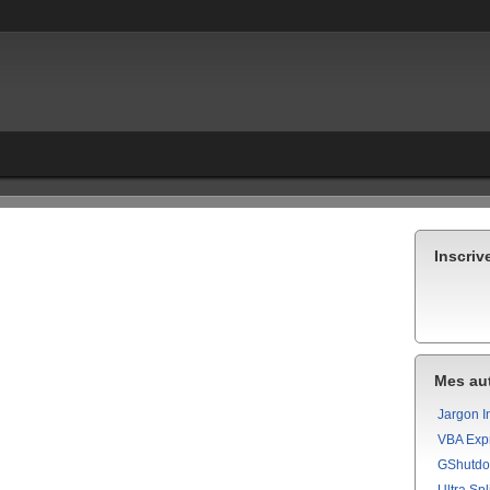
Inscriv
Mes aut
Jargon I
VBA Exp
GShutd