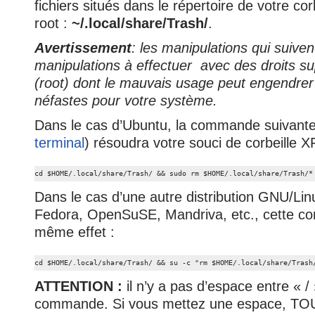
fichiers situés dans le répertoire de votre cor
root :
~/.local/share/Trash/
.
Avertissement
: les manipulations qui suive
manipulations à effectuer avec des droits sup
(root) dont le mauvais usage peut engendrer
néfastes pour votre système.
Dans le cas d’Ubuntu, la commande suivante
terminal
) résoudra votre souci de corbeille X
cd $HOME/.local/share/Trash/ && sudo rm $HOME/.local/share/Trash/*
Dans le cas d’une autre distribution GNU/L
Fedora, OpenSuSE, Mandriva, etc., cette c
même effet :
cd $HOME/.local/share/Trash/ && su -c "rm $HOME/.local/share/Trash
ATTENTION :
il n’y a pas d’espace entre « / 
commande. Si vous mettez une espace, TOU