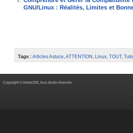
Comprendre et Gérer la Compatibilité 
GNU/Linux : Réalités, Limites et Bonn
Tags :
Articles
Astuce
,
ATTENTION
,
Linux
,
TOUT
,
Tuto
Copyright © Asher256, tous droits réservés.