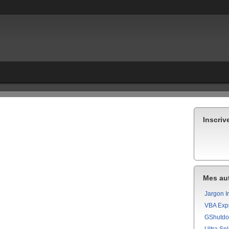
Inscriv
Mes aut
Jargon I
VBA Exp
GShutd