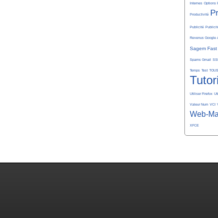
Internes
Options 
P
Productivité
Publicité
Publicit
Revenus Google 
Sagem Fast
Spams Gmail
SS
Temps
Test
TOU
Tutor
Utiliser Firefox
Ut
Valeur Num
VCI
Web-Ma
XFCE