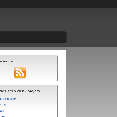
ez-vous
res sites web / projets
nformatique
ress
own