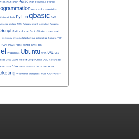
Perso
Pr
OS
PATH
PDF
PHP
PKGBUILD
PPPOE
rogrammation
proxy socks
présentation
qbasic
Python
é Internet
Putty
RAM
Adsense
routeur
RSS
Référencement
répondeur
Réussite
Script
Shell
socks ssh
Socks Windows
spam gmail
H
ssh proxy
système téléphonique automatisé
Sécurité
TCP
S
TOUT
Trouver Niche
tunnels
tunnel ssh
iel
Ubuntu
URL
Typographie
UNIX
USB
ilisez Coral Cache
Utilisez Google Cache
UUID
Valeur Bool
Vim
Vente-Liens
Votre Ordinateur
VOUS
VPI
VRAIS
rketing
Webmaster
Wordpress
Wubi
XAUTHORITY