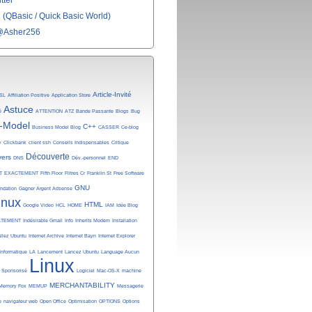
tter
(QBasic / Quick Basic World)
@Asher256
Article-Invité
SL
Affiliation Positive
Application Store
Astuce
é
ATTENTION
ATZ
Bande Passante
Blogs
Bug
-Model
C++
Business Model Blog
CASSER
Ce-blog
y
Clickbank
client ssh
Conseils Indispensables
Critique
Découverte
vers
DNS
Dév.-personnel
END
T
EXACTEMENT
Fifth Floor
Filtres Cr
Franklin St
Free Software
GNU
undation
Gagner Argent Adsense
inux
HTML
Google Video
HCL
HOME
IAM
Idée Blog
ATEMENT
Indésirable Gmail
Info
Inherits Modem
Installation
allez Ubuntu
Internet Archive
Internet Bayn
Internet Explorer
Informatique
LA
Lancement
Lancez Ubuntu
Language Aucun
Linux
n Sponsorisé
Logiciel
Mac-OS-X
machine
MERCHANTABILITY
Memory Fox
MEMUP
Messagerie
e
navigateur web
Open Office
Optimisation
OPTIONS
Options