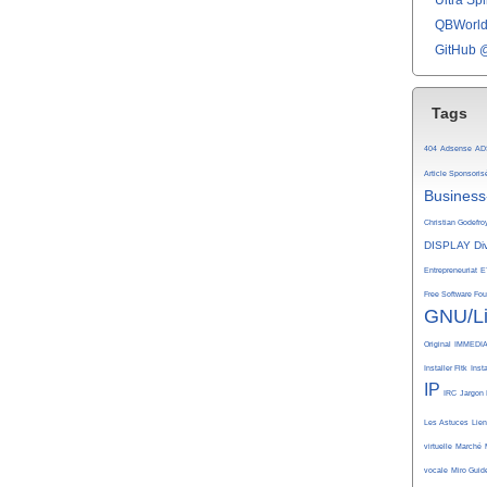
Ultra Spli
QBWorld 
GitHub 
Tags
404
Adsense
AD
Article Sponsoris
Business
Christian Godefro
DISPLAY
Di
Entrepreneuriat
E
Free Software Fo
GNU/L
Original
IMMEDI
Installer Fltk
Inst
IP
IRC
Jargon 
Les Astuces
Lie
virtuelle
Marché
vocale
Miro Guid