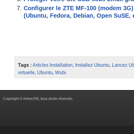
Configurer le ZTE MF-100 (modem 3G)
(Ubuntu, Fedora, Debian, Open SuSE, e
Tags :
Articles
Installation
,
Installez Ubuntu
,
Lancez U
virtuelle
,
Ubuntu
,
Wubi
Copyright © Asher256, tous droits réservés.