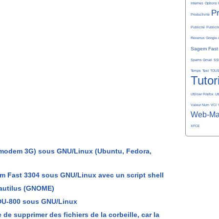
Internes
Options 
P
Productivité
Publicité
Publicit
Revenus Google 
Sagem Fast
Spams Gmail
SS
Temps
Test
TOU
Tutor
Utiliser Firefox
Ut
Valeur Num
VCI
Web-Ma
XFCE
0 (modem 3G) sous GNU/Linux (Ubuntu, Fedora,
m Fast 3304 sous GNU/Linux avec un script shell
Nautilus (GNOME)
DU-800 sous GNU/Linux
e supprimer des fichiers de la corbeille, car la