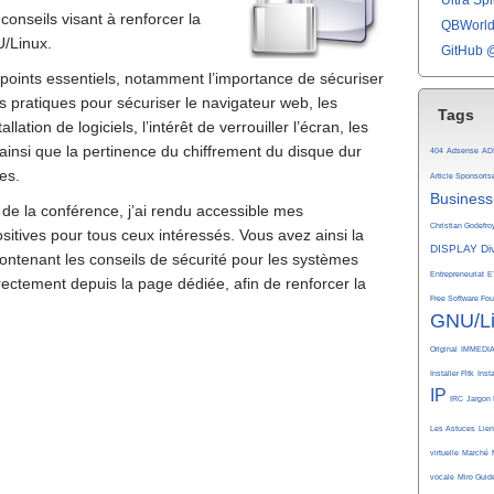
Ultra Spli
conseils visant à renforcer la
QBWorld 
U/Linux.
GitHub 
points essentiels, notamment l’importance de sécuriser
pratiques pour sécuriser le navigateur web, les
Tags
llation de logiciels, l’intérêt de verrouiller l’écran, les
ainsi que la pertinence du chiffrement du disque dur
404
Adsense
AD
es.
Article Sponsoris
Business
de la conférence, j’ai rendu accessible mes
Christian Godefro
itives pour tous ceux intéressés. Vous avez ainsi la
DISPLAY
Di
contenant les conseils de sécurité pour les systèmes
Entrepreneuriat
E
rectement depuis la page dédiée, afin de renforcer la
Free Software Fo
GNU/L
Original
IMMEDI
Installer Fltk
Inst
IP
IRC
Jargon 
Les Astuces
Lie
virtuelle
Marché
vocale
Miro Guid