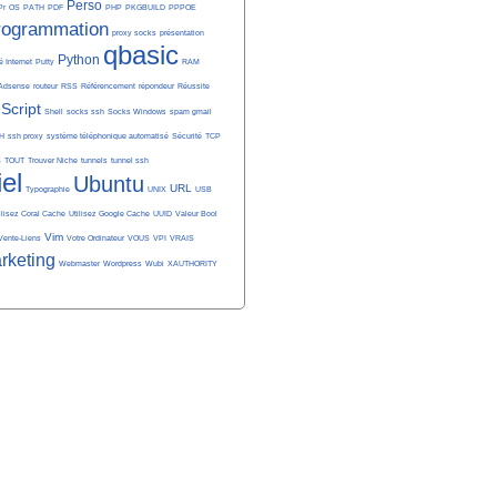
Perso
Pr
OS
PATH
PDF
PHP
PKGBUILD
PPPOE
rogrammation
proxy socks
présentation
qbasic
Python
é Internet
Putty
RAM
Adsense
routeur
RSS
Référencement
répondeur
Réussite
Script
Shell
socks ssh
Socks Windows
spam gmail
H
ssh proxy
système téléphonique automatisé
Sécurité
TCP
S
TOUT
Trouver Niche
tunnels
tunnel ssh
iel
Ubuntu
URL
Typographie
UNIX
USB
ilisez Coral Cache
Utilisez Google Cache
UUID
Valeur Bool
Vim
Vente-Liens
Votre Ordinateur
VOUS
VPI
VRAIS
rketing
Webmaster
Wordpress
Wubi
XAUTHORITY