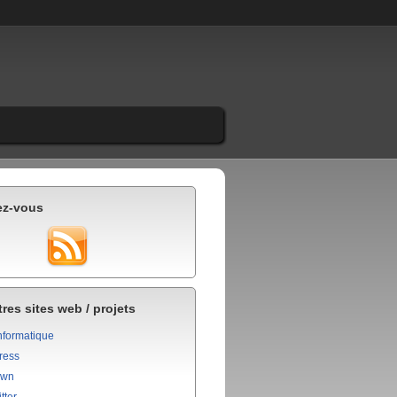
ez-vous
res sites web / projets
nformatique
ress
own