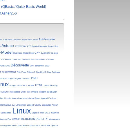
tter
(QBasic / Quick Basic World)
@Asher256
Article-Invité
SL
Affiliation Positive
Application Store
Astuce
é
ATTENTION
ATZ
Bande Passante
Blogs
Bug
-Model
C++
Business Model Blog
CASSER
Ce-blog
y
Clickbank
client ssh
Conseils Indispensables
Critique
Découverte
vers
DNS
Dév.-personnel
END
T
EXACTEMENT
Fifth Floor
Filtres Cr
Franklin St
Free Software
GNU
undation
Gagner Argent Adsense
inux
HTML
Google Video
HCL
HOME
IAM
Idée Blog
ATEMENT
Indésirable Gmail
Info
Inherits Modem
Installation
allez Ubuntu
Internet Archive
Internet Bayn
Internet Explorer
Informatique
LA
Lancement
Lancez Ubuntu
Language Aucun
Linux
n Sponsorisé
Logiciel
Mac-OS-X
machine
MERCHANTABILITY
Memory Fox
MEMUP
Messagerie
e
navigateur web
Open Office
Optimisation
OPTIONS
Options