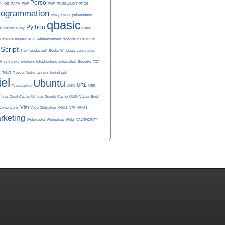
Perso
Pr
OS
PATH
PDF
PHP
PKGBUILD
PPPOE
rogrammation
proxy socks
présentation
qbasic
Python
é Internet
Putty
RAM
Adsense
routeur
RSS
Référencement
répondeur
Réussite
Script
Shell
socks ssh
Socks Windows
spam gmail
H
ssh proxy
système téléphonique automatisé
Sécurité
TCP
S
TOUT
Trouver Niche
tunnels
tunnel ssh
iel
Ubuntu
URL
Typographie
UNIX
USB
ilisez Coral Cache
Utilisez Google Cache
UUID
Valeur Bool
Vim
Vente-Liens
Votre Ordinateur
VOUS
VPI
VRAIS
rketing
Webmaster
Wordpress
Wubi
XAUTHORITY