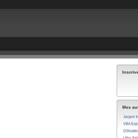
Inscriv
Mes aut
Jargon I
VBA Exp
GShutd