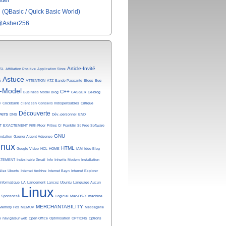
tter
(QBasic / Quick Basic World)
@Asher256
Article-Invité
SL
Affiliation Positive
Application Store
Astuce
é
ATTENTION
ATZ
Bande Passante
Blogs
Bug
-Model
C++
Business Model Blog
CASSER
Ce-blog
y
Clickbank
client ssh
Conseils Indispensables
Critique
Découverte
vers
DNS
Dév.-personnel
END
T
EXACTEMENT
Fifth Floor
Filtres Cr
Franklin St
Free Software
GNU
undation
Gagner Argent Adsense
inux
HTML
Google Video
HCL
HOME
IAM
Idée Blog
ATEMENT
Indésirable Gmail
Info
Inherits Modem
Installation
allez Ubuntu
Internet Archive
Internet Bayn
Internet Explorer
Informatique
LA
Lancement
Lancez Ubuntu
Language Aucun
Linux
n Sponsorisé
Logiciel
Mac-OS-X
machine
MERCHANTABILITY
Memory Fox
MEMUP
Messagerie
e
navigateur web
Open Office
Optimisation
OPTIONS
Options