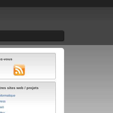
ez-vous
res sites web / projets
nformatique
ress
own