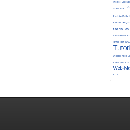
Internes
Options 
P
Productivité
Publicité
Publicit
Revenus Google 
Sagem Fast
Spams Gmail
SS
Temps
Test
TOU
Tutor
Utiliser Firefox
Ut
Valeur Num
VCI
Web-Ma
XFCE