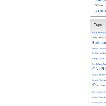
Ultra Spli
QBWorld 
GitHub 
Tags
404
Adsense
AD
Article Sponsoris
Business
Christian Godefro
DISPLAY
Di
Entrepreneuriat
E
Free Software Fo
GNU/L
Original
IMMEDI
Installer Fltk
Inst
IP
IRC
Jargon 
Les Astuces
Lie
virtuelle
Marché
vocale
Miro Guid