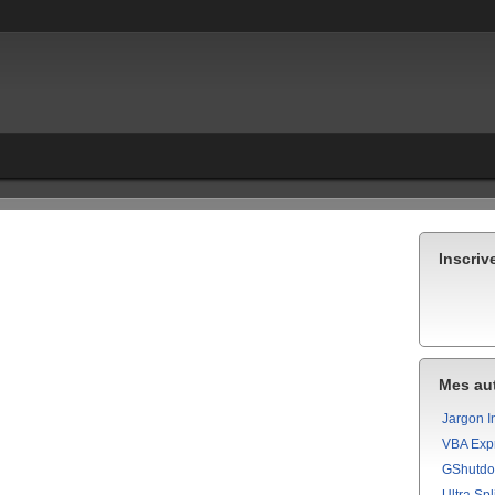
Inscriv
Mes aut
Jargon I
VBA Exp
GShutd