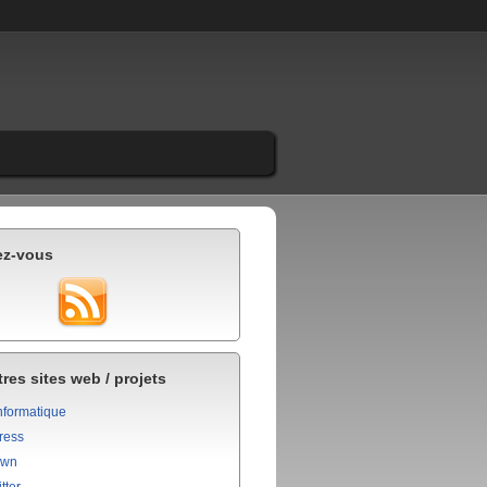
ez-vous
res sites web / projets
nformatique
ress
own