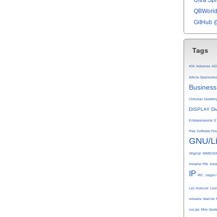
Ultra Spli
QBWorld 
GitHub 
Tags
404
Adsense
AD
Article Sponsoris
Business
Christian Godefro
DISPLAY
Di
Entrepreneuriat
E
Free Software Fo
GNU/L
Original
IMMEDI
Installer Fltk
Inst
IP
IRC
Jargon 
Les Astuces
Lie
virtuelle
Marché
vocale
Miro Guid