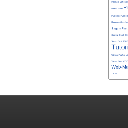
Internes
Options 
P
Productivité
Publicité
Publicit
Revenus Google 
Sagem Fast
Spams Gmail
SS
Temps
Test
TOU
Tutor
Utiliser Firefox
Ut
Valeur Num
VCI
Web-Ma
XFCE