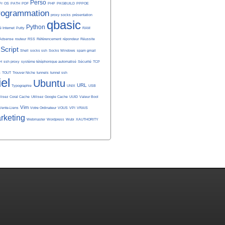
Perso
Pr
OS
PATH
PDF
PHP
PKGBUILD
PPPOE
rogrammation
proxy socks
présentation
qbasic
Python
é Internet
Putty
RAM
Adsense
routeur
RSS
Référencement
répondeur
Réussite
Script
Shell
socks ssh
Socks Windows
spam gmail
H
ssh proxy
système téléphonique automatisé
Sécurité
TCP
S
TOUT
Trouver Niche
tunnels
tunnel ssh
iel
Ubuntu
URL
Typographie
UNIX
USB
ilisez Coral Cache
Utilisez Google Cache
UUID
Valeur Bool
Vim
Vente-Liens
Votre Ordinateur
VOUS
VPI
VRAIS
rketing
Webmaster
Wordpress
Wubi
XAUTHORITY