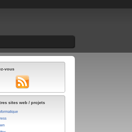
ez-vous
res sites web / projets
nformatique
ress
own