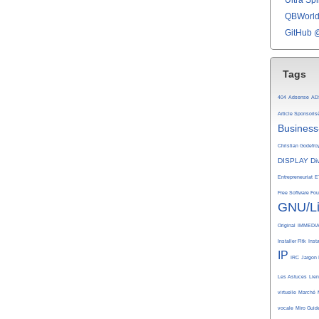
Ultra Spli
QBWorld 
GitHub 
Tags
404
Adsense
AD
Article Sponsoris
Business
Christian Godefro
DISPLAY
Di
Entrepreneuriat
E
Free Software Fo
GNU/L
Original
IMMEDI
Installer Fltk
Inst
IP
IRC
Jargon 
Les Astuces
Lie
virtuelle
Marché
vocale
Miro Guid