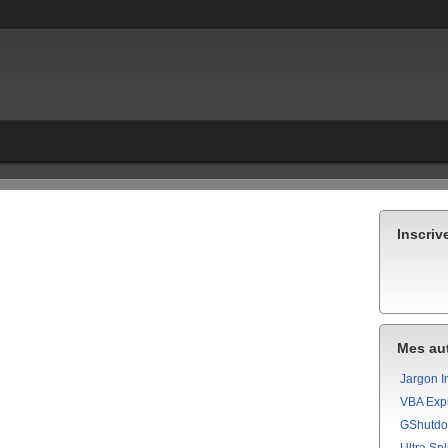
Inscriv
Mes aut
Jargon I
VBA Exp
GShutd