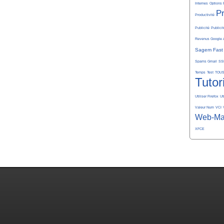
Internes
Options 
P
Productivité
Publicité
Publicit
Revenus Google 
Sagem Fast
Spams Gmail
SS
Temps
Test
TOU
Tutor
Utiliser Firefox
Ut
Valeur Num
VCI
Web-Ma
XFCE