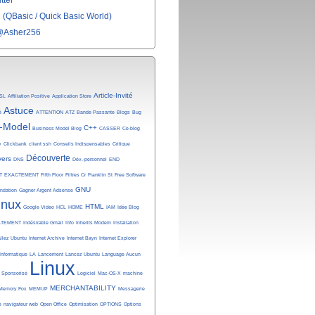
tter
(QBasic / Quick Basic World)
@Asher256
Article-Invité
SL
Affiliation Positive
Application Store
Astuce
é
ATTENTION
ATZ
Bande Passante
Blogs
Bug
-Model
C++
Business Model Blog
CASSER
Ce-blog
y
Clickbank
client ssh
Conseils Indispensables
Critique
Découverte
vers
DNS
Dév.-personnel
END
T
EXACTEMENT
Fifth Floor
Filtres Cr
Franklin St
Free Software
GNU
undation
Gagner Argent Adsense
inux
HTML
Google Video
HCL
HOME
IAM
Idée Blog
ATEMENT
Indésirable Gmail
Info
Inherits Modem
Installation
allez Ubuntu
Internet Archive
Internet Bayn
Internet Explorer
Informatique
LA
Lancement
Lancez Ubuntu
Language Aucun
Linux
n Sponsorisé
Logiciel
Mac-OS-X
machine
MERCHANTABILITY
Memory Fox
MEMUP
Messagerie
e
navigateur web
Open Office
Optimisation
OPTIONS
Options