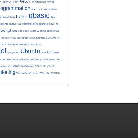
Perso
Pr
OS
PATH
PDF
PHP
PKGBUILD
PPPOE
rogrammation
proxy socks
présentation
qbasic
Python
é Internet
Putty
RAM
Adsense
routeur
RSS
Référencement
répondeur
Réussite
Script
Shell
socks ssh
Socks Windows
spam gmail
H
ssh proxy
système téléphonique automatisé
Sécurité
TCP
S
TOUT
Trouver Niche
tunnels
tunnel ssh
iel
Ubuntu
URL
Typographie
UNIX
USB
ilisez Coral Cache
Utilisez Google Cache
UUID
Valeur Bool
Vim
Vente-Liens
Votre Ordinateur
VOUS
VPI
VRAIS
rketing
Webmaster
Wordpress
Wubi
XAUTHORITY