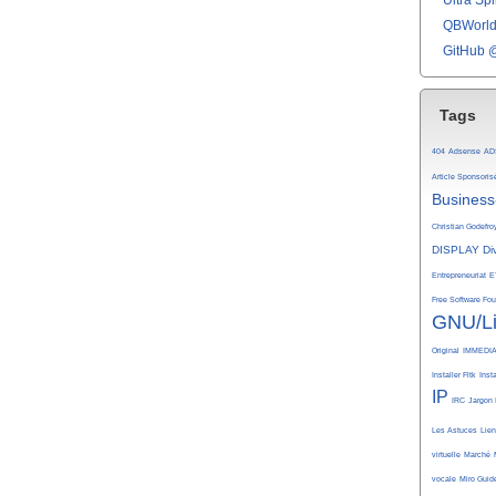
Ultra Spli
QBWorld 
GitHub 
Tags
404
Adsense
AD
Article Sponsoris
Business
Christian Godefro
DISPLAY
Di
Entrepreneuriat
E
Free Software Fo
GNU/L
Original
IMMEDI
Installer Fltk
Inst
IP
IRC
Jargon 
Les Astuces
Lie
virtuelle
Marché
vocale
Miro Guid