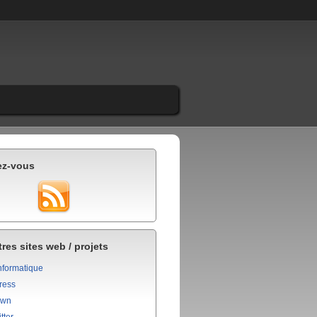
ez-vous
res sites web / projets
nformatique
ress
own