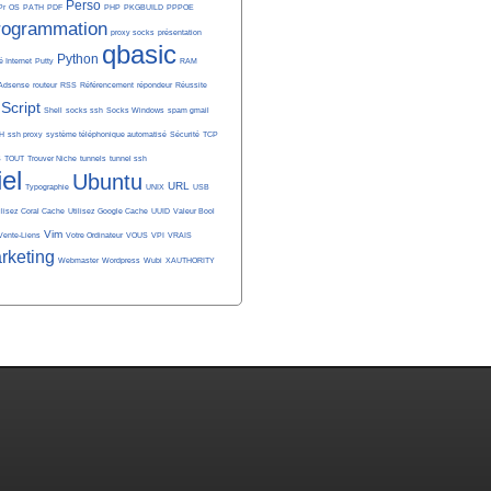
Perso
Pr
OS
PATH
PDF
PHP
PKGBUILD
PPPOE
rogrammation
proxy socks
présentation
qbasic
Python
é Internet
Putty
RAM
Adsense
routeur
RSS
Référencement
répondeur
Réussite
Script
Shell
socks ssh
Socks Windows
spam gmail
H
ssh proxy
système téléphonique automatisé
Sécurité
TCP
S
TOUT
Trouver Niche
tunnels
tunnel ssh
iel
Ubuntu
URL
Typographie
UNIX
USB
ilisez Coral Cache
Utilisez Google Cache
UUID
Valeur Bool
Vim
Vente-Liens
Votre Ordinateur
VOUS
VPI
VRAIS
rketing
Webmaster
Wordpress
Wubi
XAUTHORITY