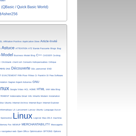
tter
(QBasic / Quick Basic World)
@Asher256
Article-Invité
SL
Affiliation Positive
Application Store
Astuce
é
ATTENTION
ATZ
Bande Passante
Blogs
Bug
-Model
C++
Business Model Blog
CASSER
Ce-blog
y
Clickbank
client ssh
Conseils Indispensables
Critique
Découverte
vers
DNS
Dév.-personnel
END
T
EXACTEMENT
Fifth Floor
Filtres Cr
Franklin St
Free Software
GNU
undation
Gagner Argent Adsense
inux
HTML
Google Video
HCL
HOME
IAM
Idée Blog
ATEMENT
Indésirable Gmail
Info
Inherits Modem
Installation
allez Ubuntu
Internet Archive
Internet Bayn
Internet Explorer
Informatique
LA
Lancement
Lancez Ubuntu
Language Aucun
Linux
n Sponsorisé
Logiciel
Mac-OS-X
machine
MERCHANTABILITY
Memory Fox
MEMUP
Messagerie
e
navigateur web
Open Office
Optimisation
OPTIONS
Options