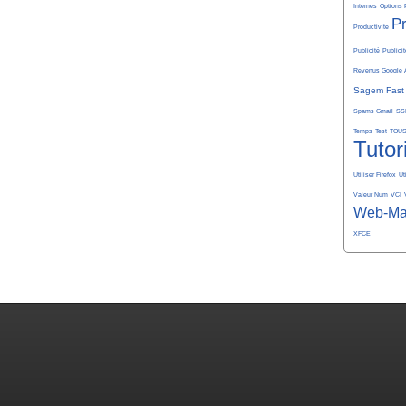
Internes
Options 
P
Productivité
Publicité
Publicit
Revenus Google 
Sagem Fast
Spams Gmail
SS
Temps
Test
TOU
Tutor
Utiliser Firefox
Ut
Valeur Num
VCI
Web-Ma
XFCE