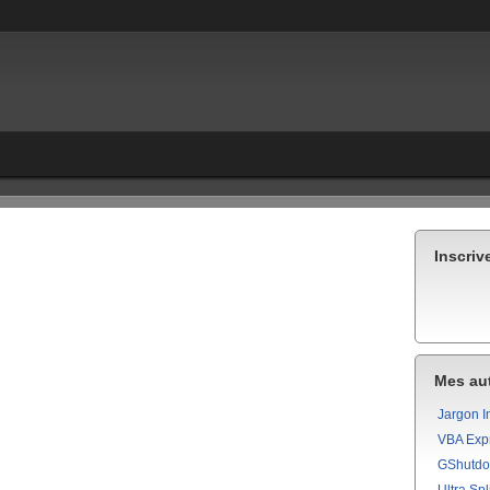
Inscriv
Mes aut
Jargon I
VBA Exp
GShutd