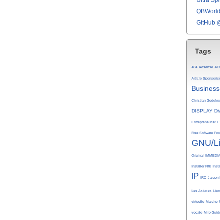
Ultra Spli
QBWorld 
GitHub 
Tags
404
Adsense
AD
Article Sponsoris
Business
Christian Godefro
DISPLAY
Di
Entrepreneuriat
E
Free Software Fo
GNU/L
Original
IMMEDI
Installer Fltk
Inst
IP
IRC
Jargon 
Les Astuces
Lie
virtuelle
Marché
vocale
Miro Guid