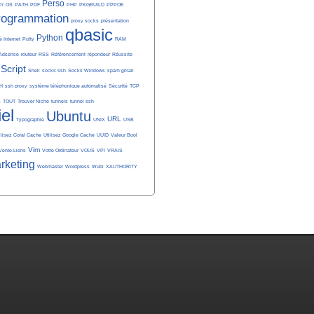
Perso
Pr
OS
PATH
PDF
PHP
PKGBUILD
PPPOE
rogrammation
proxy socks
présentation
qbasic
Python
é Internet
Putty
RAM
Adsense
routeur
RSS
Référencement
répondeur
Réussite
Script
Shell
socks ssh
Socks Windows
spam gmail
H
ssh proxy
système téléphonique automatisé
Sécurité
TCP
S
TOUT
Trouver Niche
tunnels
tunnel ssh
iel
Ubuntu
URL
Typographie
UNIX
USB
ilisez Coral Cache
Utilisez Google Cache
UUID
Valeur Bool
Vim
Vente-Liens
Votre Ordinateur
VOUS
VPI
VRAIS
rketing
Webmaster
Wordpress
Wubi
XAUTHORITY