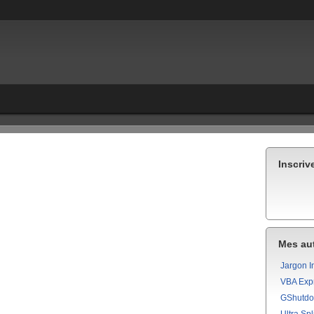
Inscriv
Mes aut
Jargon I
VBA Exp
GShutd