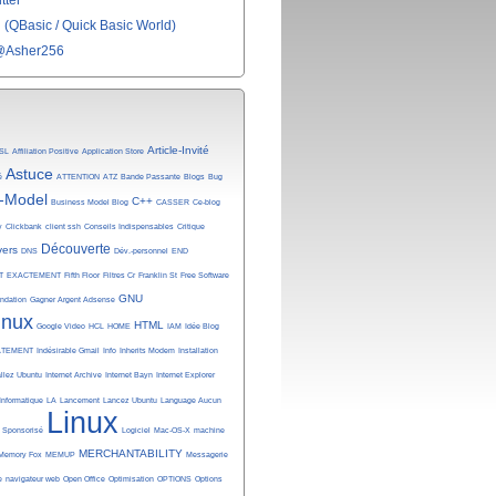
tter
(QBasic / Quick Basic World)
@Asher256
Article-Invité
SL
Affiliation Positive
Application Store
Astuce
é
ATTENTION
ATZ
Bande Passante
Blogs
Bug
-Model
C++
Business Model Blog
CASSER
Ce-blog
y
Clickbank
client ssh
Conseils Indispensables
Critique
Découverte
vers
DNS
Dév.-personnel
END
T
EXACTEMENT
Fifth Floor
Filtres Cr
Franklin St
Free Software
GNU
undation
Gagner Argent Adsense
inux
HTML
Google Video
HCL
HOME
IAM
Idée Blog
ATEMENT
Indésirable Gmail
Info
Inherits Modem
Installation
allez Ubuntu
Internet Archive
Internet Bayn
Internet Explorer
Informatique
LA
Lancement
Lancez Ubuntu
Language Aucun
Linux
n Sponsorisé
Logiciel
Mac-OS-X
machine
MERCHANTABILITY
Memory Fox
MEMUP
Messagerie
e
navigateur web
Open Office
Optimisation
OPTIONS
Options