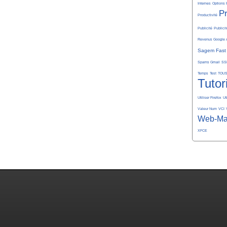
Internes
Options 
P
Productivité
Publicité
Publicit
Revenus Google 
Sagem Fast
Spams Gmail
SS
Temps
Test
TOU
Tutor
Utiliser Firefox
Ut
Valeur Num
VCI
Web-Ma
XFCE