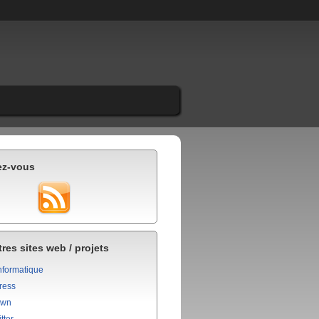
ez-vous
res sites web / projets
nformatique
ress
own