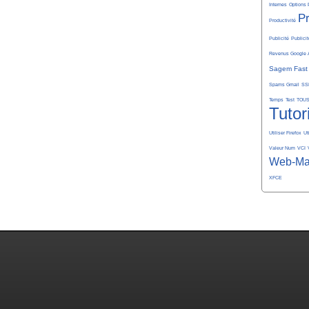
Internes
Options 
P
Productivité
Publicité
Publicit
Revenus Google 
Sagem Fast
Spams Gmail
SS
Temps
Test
TOU
Tutor
Utiliser Firefox
Ut
Valeur Num
VCI
Web-Ma
XFCE