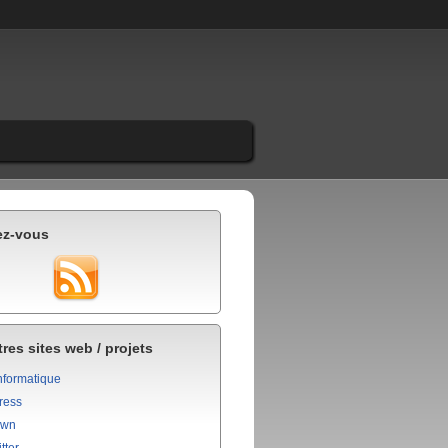
ez-vous
res sites web / projets
nformatique
ress
own