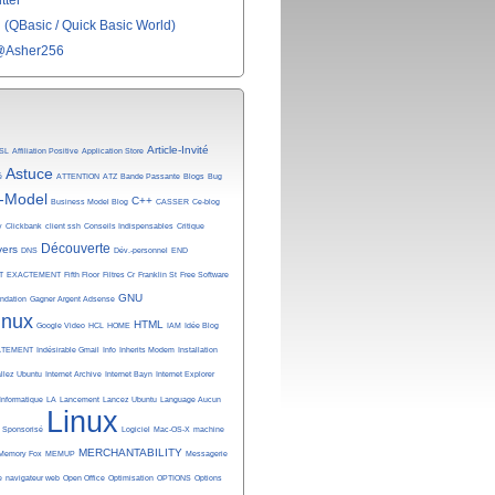
tter
(QBasic / Quick Basic World)
@Asher256
Article-Invité
SL
Affiliation Positive
Application Store
Astuce
é
ATTENTION
ATZ
Bande Passante
Blogs
Bug
-Model
C++
Business Model Blog
CASSER
Ce-blog
y
Clickbank
client ssh
Conseils Indispensables
Critique
Découverte
vers
DNS
Dév.-personnel
END
T
EXACTEMENT
Fifth Floor
Filtres Cr
Franklin St
Free Software
GNU
undation
Gagner Argent Adsense
inux
HTML
Google Video
HCL
HOME
IAM
Idée Blog
ATEMENT
Indésirable Gmail
Info
Inherits Modem
Installation
allez Ubuntu
Internet Archive
Internet Bayn
Internet Explorer
Informatique
LA
Lancement
Lancez Ubuntu
Language Aucun
Linux
n Sponsorisé
Logiciel
Mac-OS-X
machine
MERCHANTABILITY
Memory Fox
MEMUP
Messagerie
e
navigateur web
Open Office
Optimisation
OPTIONS
Options