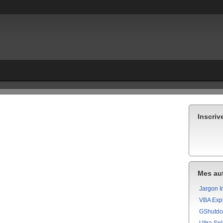
Inscriv
Mes aut
Jargon I
VBA Exp
GShutd