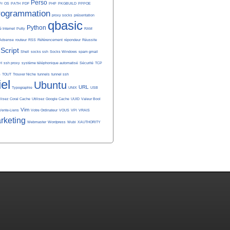
Perso
Pr
OS
PATH
PDF
PHP
PKGBUILD
PPPOE
rogrammation
proxy socks
présentation
qbasic
Python
é Internet
Putty
RAM
Adsense
routeur
RSS
Référencement
répondeur
Réussite
Script
Shell
socks ssh
Socks Windows
spam gmail
H
ssh proxy
système téléphonique automatisé
Sécurité
TCP
S
TOUT
Trouver Niche
tunnels
tunnel ssh
iel
Ubuntu
URL
Typographie
UNIX
USB
ilisez Coral Cache
Utilisez Google Cache
UUID
Valeur Bool
Vim
Vente-Liens
Votre Ordinateur
VOUS
VPI
VRAIS
rketing
Webmaster
Wordpress
Wubi
XAUTHORITY