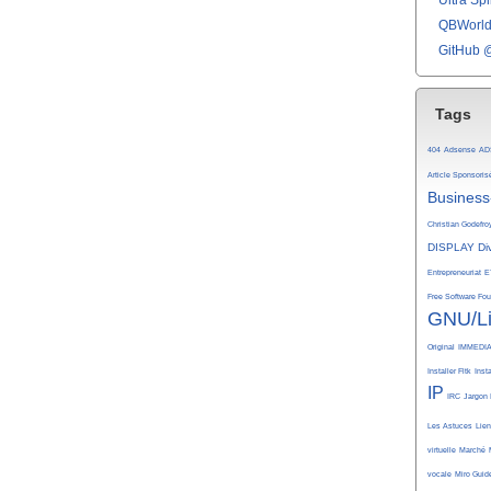
Ultra Spli
QBWorld 
GitHub 
Tags
404
Adsense
AD
Article Sponsoris
Business
Christian Godefro
DISPLAY
Di
Entrepreneuriat
E
Free Software Fo
GNU/L
Original
IMMEDI
Installer Fltk
Inst
IP
IRC
Jargon 
Les Astuces
Lie
virtuelle
Marché
vocale
Miro Guid