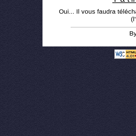
Oui... Il vous faudra téléc
(
B