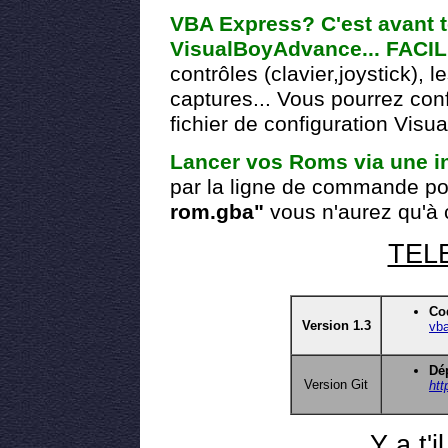
VBA Express? C'est avant t
VisualBoyAdvance... FACI
contrôles (clavier,joystick),
captures... Vous pourrez conf
fichier de configuration Vis
Lancer vos Roms via une in
par la ligne de commande po
rom.gba"
vous n'aurez qu'à 
TEL
Co
Version 1.3
vba
Dép
Version Git
htt
Y a t'